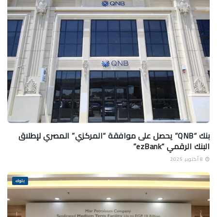
بنك “QNB” يحصل على موافقة “المركزي” المصري لإطلاق
البنك الرقمي “ezBank”
8 أكتوبر، 2025
بنوك