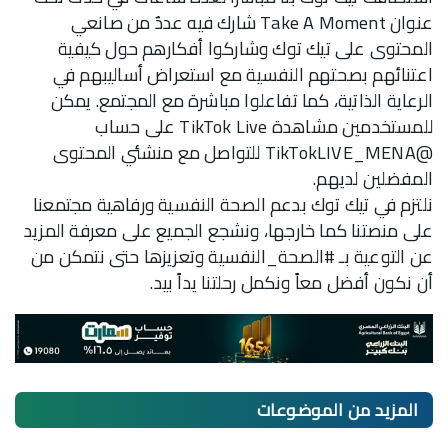
عنوان Take A Moment شارك فيه عددٌ من صانعي
المحتوى على تيك توك وشاركوا أفكارهم حول كيفية
اعتنائهم بصحتهم النفسية مع استعراض أساليبهم في
الرعاية الذاتية، كما تفاعلوا مباشرة مع المجتمع. يمكن
للمستخدمين مشاهدة TikTok Live على حساب
@TikTokLIVE_MENA للتواصل مع منشئي المحتوى
المفضلين لديهم.
نلتزم في تيك توك بدعم الصحة النفسية ورفاهية مجتمعنا
على منصتنا كما خارجها، ونشجع الجميع على معرفة المزيد
عن التوعية بـ #الصحة_النفسية وتعزيزها حتى نتمكن من
أن نكون أفضل معاً ونكمل رحلتنا يداً بيد.
المزيد من
الموضوعات