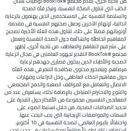
من ناحية أخرى، يقدّم مجتمع #BookTok توصيات بشأن
الكتب التي تتناول الصحّة النفسية. وتركز فئة الصحة
والسلامة النفسية على المستخدمين الذين يهتمون بالرعاية
الذاتية، لإلهام الآخرين وجعل صحتهم النفسية في مقدمة
أولوياتهم. فضلاً على ذلك، تتناول هذه الفئة الأخيرة تصحيح
المفاهيم الخاطئة والشائعة حول الصحة النفسية وتعمل
على نشر قيم التفاهم والتعاطف. من ناحية أخرى، يُظهر
مجتمع #BookTok التقدير لجهود العاملين في مجال الرعاية
الصحية والأطباء الذين يبذلون قصارى جهدهم لرعاية
مرضاهم. ويتمحور محتوى مكافحة التنمر في هذه الفئة
حول مفاهيم الذكاء العاطفي وحل النزاعات ومهارات
الاتصال والتعامل مع المواقف الصعبة والدمج المجتمعي
والتنوع والاحترام المتبادل. بالإضافة لذلك، يستعرض عدد من
المعالجين النفسيين مجموعة من الأفكار حول القدرة على
تحديد الصداقات الصحية، من خلال تسليط الضوء على
السمات والمواصفات الإيجابية التي يجب البحث عنها.
واحتفالًا باليوم العالمي للصحة النفسية في 10 أكتوبر،
استضافت تيك توك بثاً مباشراً لعدة ساعات في حدث تحت