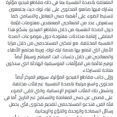
المتعلقة بالصحة النفسية بما في ذلك مقاطع فيديو مؤثرة
يشارك فيها صانعو المحتوى على تيك توك حيث يجتمعون
لتسليط الضوء على أهمية حسن التعامل والتسامح، كما
يستعرض عدد من المعالجين المعتمدين معلومات قيّمة
حول الصحة النفسية من خلال مقاطع الفيديو. يشجّع هذا
الملتقى إقامة محادثات مفتوحة حول موضوعات الصحة
النفسية المختلفة، مع تمكين المستخدمين من خلال مزايا
الأمان التي تتمتع بها منصة تيك توك، وربط مجتمع الأطباء
والمعالجين من خلال جلسات البث المباشر. وسيتمّ أيضاً
توفير قائمة من المؤلّفات الموسيقية الهادئة التي ستكون
متاحة للاسترخاء.
وإلى جانب مقاطع الفيديو المؤثرة، سيوفر المركز أيضاً
محتوى واسع مرتبط بالصحة النفسية عبر فئات مختلفة.
وتشمل تلك الفئات العلوم الإنسانية، والتي تلقي الضوء
على قصص عن حسن المعاملة والتسامح عبر التاريخ. أما في
فئة الفن، فندعو المستخدمين لتقديم محتوى فنّي يحمل
رسائل السماحة والوحدة والتنوّع والإيجابية.