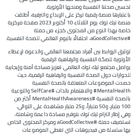
تحسين صحتنا النفسية ومنحها الأولوية.
باعتبارها منصة رقمية تركز على الإبداع والترفيه، أطلقت
منصة تيك توك يوم الثلاثاء 10 أكتوبر 2023 صفحة مركزية
خاصة بهذا النوع من المحتوى كجزء من حملة
#aGoodCollective، احتفالًا باليوم العالمي للصحة النفسية.
توثيق الروابط بين أفراد مجتمعنا العالمي والدعوة لإعطاء
الأولوية للصحّة النفسية والرفاهية الرقمية
يواصل مجتمع تيك توك العالمي تعزيز مساحة آمنة وإيجابية
للحوارات حول الصحة النفسية والرفاهية الرقمية، حيث
حصدت الموضوعات المتعلقة بالصحة النفسية
MentalHealth# والاهتمام بالذات #SelfCare والتوعية
بالصحة النفسية #MentalHealthAwareness أكثر من
100 مليار، و50 ملياراً، و25 مليار مشاهدة على التوالي.
وفي إطار التزام تيك توك بتوفير مساحة داعمة وشاملة،
تستضيف حملة #aGoodCollective ومركز المحتوى الخاص
بها سلسلة من فيديوهات التي تغطي الموضوعات