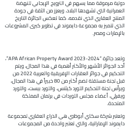
دولية مرموقة مما يسهم في الترويج الإيجابي للنهضة
العمرانية التي تشهدها البلاد، ويعزز من الثقة في جودة
المنتج العقاري الذي نقدمه، كما تعكس الجائزة التاريخ
الذي تتميز به مجموعة دايموند في تطوير كبرى المشروعات
بالإمارات ومصر.
وتعد جائزة “2024-2023 APA African Property Award”،
أحد الجوائز الأشهر والأكثر أهمية في هذا المجال، ويتم
التحكيم في جوائز العقارات الإفريقية والعربية 2022 من
قبل لجنة مستقلة تضم أكثر من 80 خبيراً في هذا المجال،
ويرأس لجنة التحكيم اللورد كيثنس، واللورد بيست، واللورد
ويفرلي، أعضاء مجلس اللوردات في برلمان المملكة
المتحدة.
وتعتبر شركة سكاي أبوظبي هي الذراع العقاري لمجموعة
دايموند الإماراتية، والتي تعتبر واحدة من المجموعات