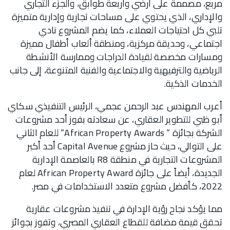
مربع، مصممة على أرضي وأربعة طوابق، والجزء التجاري
والإداري، الذي يحتوي على مساحات تجارية وإدارية متميزة
تلبي كل احتياجات العملاء، كما يضم المشروع نادي
اجتماعي، وحديقة مركزية، ومنطقة ألعاب أطفال مميزة
ومسارات مخصصة لقيادة الدراجات وممارسة الأنشطة
الرياضية والترفيهية والاجتماعية والفنية المتنوعة، إلى جانب
الخدمات الذكية.
أعرب المهندس عبد الرحمن عجمي، الرئيس التنفيذي سكاي
أبو ظبي للتطوير العقاري، عن سعادته بفوز أحد مشروعات
الشركة بجائزة ” African Property Awards” للعام الثاني
على التوالي، حيث حاز مشروع Capital Avenue أحد أكبر
المشروعات التجارية في منطقة R8 بالعاصمة الإدارية
الجديدة، أيضاً على جائزة African Property Award لعام
2022، كأفضل مشروع متعدد الاستخدامات في مصر.
مما يؤكد نجاح رؤية الإدارة في تنفيذ مشروعات عقارية
تحقق قيمة مضافة للقطاع العقاري المصري، وتفوز بجوائز