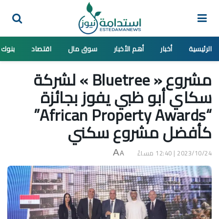
الرئيسية
أخبار
أهم الأخبار
سوق مال
اقتصاد
بنوك
مشروع « Bluetree » لشركة
سكاي أبو ظبي يفوز بجائزة
“African Property Awards”
كأفضل مشروع سكني
2023/10/24 | 12:40 مساءً
A
A