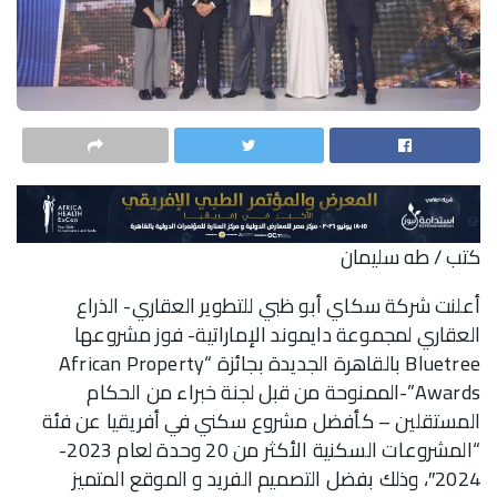
كتب / طه سليمان
أعلنت شركة سكاي أبو ظبي للتطوير العقاري- الذراع
العقاري لمجموعة دايموند الإماراتية- فوز مشروعها
Bluetree بالقاهرة الجديدة بجائزة “African Property
Awards”-الممنوحة من قبل لجنة خبراء من الحكام
المستقلين – كأفضل مشروع سكني في أفريقيا عن فئة
“المشروعات السكنية الأكثر من 20 وحدة لعام 2023-
2024″، وذلك بفضل التصميم الفريد و الموقع المتميز