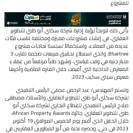
للمشروع.
يأتي ذلك تتويجاً لرؤية إدارة شركة سكاي أبو ظبي للتطوير
العقاري، في إنشاء مشروعات مميزة ومختلفة تناسب فئات
عديدة من العملاء، واستكمالاً لسلسة نجاحات مشروع
Bluetree، والذي استطاع تحقيق مبيعات ضخمة تقارب 3
مليار جنيه في وقت قياسي، وشهد طلباً مرتفعاً من عملاء
المعارض الداخلية التي أقيمت خلال الفترة الماضية وآخرها
معرض سيتي سكيب 2023.
وتسلم المهندس/ عبد الرحمن عجمي الرئيس التنفيذي
لشركة سكاي أبو ظبي للتطوير العقاري والأستاذ/ مصطفى
صلاح الرئيس التنفيذي للقطاع التجاري لشركة سكاي أبو
ظبي للتطوير العقاري، جائزة African Property Awards،
خلال الحفل الذي أقيم يوم الخميس الموافق 19 أكتوبر
2023 في دبي، وحضره نخبة من أبرز المطورين العقاريين في