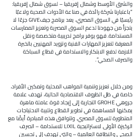
والشرق الأوسط وشمال إفريقيا – لسوق شمال إفريقيا:
“باعتبارنا شركة رائدة في صناعة الأدوات الصحية ولاعبًا
رئيسيًا في السوق المصري، يعد برنامج جيفGIVE جزءًا لا
يتجزأ من جهودنا لدعم السوق المصرية وتعزيز الممارسات
المستدامة. فهو يوفر برامج تدريبية متخصصة ونقل
المعرفة لتعزيز المهارات الفنية وتزويد المهنيين بالخبرة
اللازمة لدفع الابتكار والاستدامة في قطاع السباكة
والصرف الصحي”.
ومن خلال تعزيز وتنمية المواهب المحلية وتمكين الأفراد،
خاصة في ظل الظروف الاقتصادية الحالية، تهدف علامة
جروهي GROHE التجارية إلى إيجاد قوة عاملة ماهرة
يمكنها المساهمة في تطوير القطاع وتلبية الاحتياجات
المتطورة للسوق المصري. وتتوافق هذه المبادرة أيضًا مع
الركيزة الأولى لاستراتيجية LIXIL للاستدامة – الصرف
الصحي والنظافة العالمية – والتي تهدف إلى تحسين