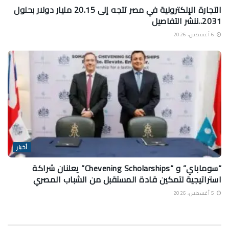
التجارة الإلكترونية في مصر تتجه إلى 20.15 مليار دولار بحلول
2031..ننشر التفاصيل
6 أغسطس، 2026
أخبار
“سوماباي” و “Chevening Scholarships” يعلنان شراكة
استراتيجية لتمكين قادة المستقبل من الشباب المصري
5 أغسطس، 2026