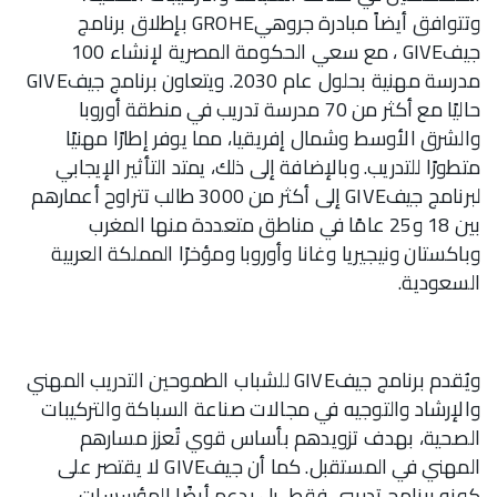
وتتوافق أيضاً مبادرة جروهيGROHE بإطلاق برنامج
جيفGIVE ، مع سعي الحكومة المصرية لإنشاء 100
مدرسة مهنية بحلول عام 2030. ويتعاون برنامج جيفGIVE
حاليًا مع أكثر من 70 مدرسة تدريب في منطقة أوروبا
والشرق الأوسط وشمال إفريقيا، مما يوفر إطارًا مهنيًا
متطورًا للتدريب. وبالإضافة إلى ذلك، يمتد التأثير الإيجابي
لبرنامج جيفGIVE إلى أكثر من 3000 طالب تتراوح أعمارهم
بين 18 و25 عامًا في مناطق متعددة منها المغرب
وباكستان ونيجيريا وغانا وأوروبا ومؤخرًا المملكة العربية
السعودية.
ويُقدم برنامج جيفGIVE للشباب الطموحين التدريب المهني
والإرشاد والتوجيه في مجالات صناعة السباكة والتركيبات
الصحية، بهدف تزويدهم بأساس قوي تُعزز مسارهم
المهني في المستقبل. كما أن جيفGIVE لا يقتصر على
كونه برنامج تدريبي فقط، بل يدعم أيضًا المؤسسات