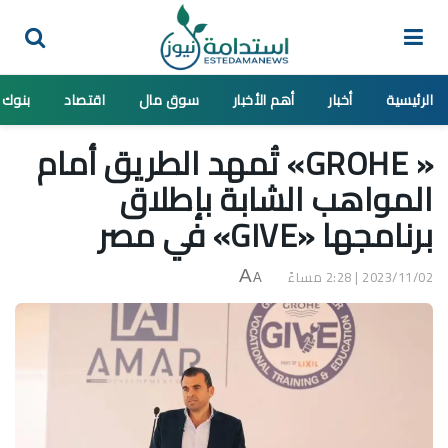
الرئيسية
أخبار
أهم الأخبار
سوق مال
اقتصاد
بنوك
« GROHE» تُمهد الطريق أمام
المواهب الشابة بإطلاق
برنامجها «GIVE» في مصر
2023/11/02 | 2:28 مساءً
A
A