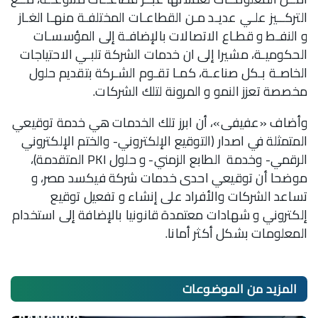
التركــيز علـي عديـد مـن القطاعـات المختلفـة منهـا الغـاز
و النفـط و قطـاع الاتصالات بالإضافـة إلى المؤسسـات
الحكوميـة، مشيرا إلى ان خدمات الشركة تلبـي الاحتياجات
الخاصـة بـكل صناعـة، كمـا تقـوم الشـركة بتقديم حلول
مخصصة تعزز النمو و المرونة لتلك الشركات.
وأضاف «عفيفى»، أن ابرز تلك الخدمات هي خدمة توقيعي
المتمثلة في اصدار (التوقيع الإلكتروني- والختم الإلكتروني
الرقمي- وخدمة الطابع الزمني- و حلول PKI المتقدمة)،
موضحا أن توقيعي احدى خدمات شركة فيكسد مصر، و
تساعد الشركات والأفراد على إنشاء و تفعيل توقيع
إلكتروني و شهادات معتمدة قانونيا بالإضافة إلى استخدام
المعلومات بشكل أكثر أمانا.
المزيد من
الموضوعات