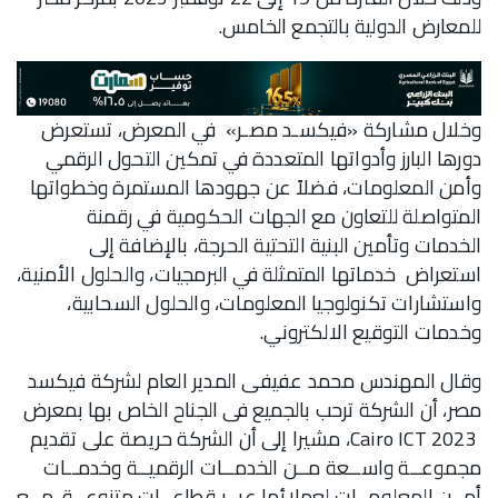
للمعارض الدولية بالتجمع الخامس.
وخلال مشاركة «فيكسـد مصـر» في المعرض، تستعرض
دورها البارز وأدواتها المتعددة في تمكين التحول الرقمي
وأمن المعلومات، فضلاً عن جهودها المستمرة وخطواتها
المتواصلة للتعاون مع الجهات الحكومية في رقمنة
الخدمات وتأمين البنية التحتية الحرجة، بالإضافة إلى
استعراض خدماتها المتمثلة في البرمجيات، والحلول الأمنية،
واستشارات تكنولوجيا المعلومات، والحلول السحابية،
وخدمات التوقيع الالكتروني.
وقال المهندس محمد عفيفى المدير العام لشركة فيكسد
مصر، أن الشركة ترحب بالجميع فى الجناح الخاص بها بمعرض
Cairo ICT 2023، مشيرا إلى أن الشركة حريصة على تقديم
مجموعــة واســعة مــن الخدمــات الرقميــة وخدمــات
أمــن المعلومــات لعملائها عبــر قطاعــات متنوعــة، مــع