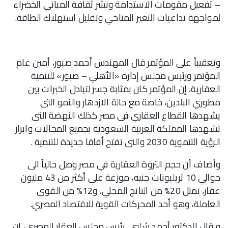
– تفعيل مقومات الاستدامة ونشر ثقافة المباني الخضراء
لمواجهة تداعيات التغير المناخي وتقليل استهلاك الطاقة.
وتعقيباً على المؤتمر قال المهندس أحمد صبور، أمين عام
المؤتمر ورئيس مجلس إدارة «الأهلي – صبور» للتنمية
العقارية، إن المؤتمر كان بمثابة جسر لتبادل الخبرات بين
مطوري البلدين، خاصة مع حالة الازدهار والنمو التى
يشهدها القطاع العقاري فى مصر كذلك النهضة التى
تشهدها المملكة العربية السعودية بجميع المجالات وابراز
الرؤية التنموية 2030 والتى تفتح أفاقا جديدة للتنمية .
وأضاف أن حجم الثروة العقارية في مصر وصل حالياً الى
حوالي 10 تريليونات جنيه، موزعة على أكثر من 43 مليون
عقار، تمثل 20% من الناتج المحلي، و12% من القوى
العاملة، وهو أحد المحركات القوية للاقتصاد المصري.
و قال الدكتور أحمد شلبي، رئيس مجلس العقار المصري، إن