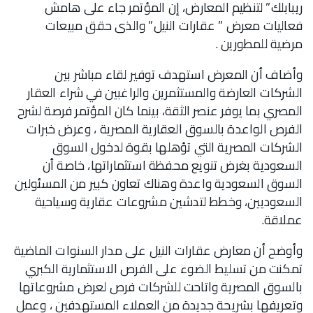
ريبابلك” لتنظيم المعارض، إن المؤتمر جاء على هامش
فعاليات معرض ” عقارات النيل” والذى حقق مبيعات
مرضية للمطورين .
وأضاف أن المعرض استهدف توفير لقاء مباشر بين
الشركات العارضة والمستثمرين والراغبين في شراء العقار
المصري بما يوفر عنصر الثقة، بينما كان المؤتمر فرصة لشرح
الفرص الواعدة بالسوق العقارية المصرية ، وعرض خبرات
الشركات المصرية التي تؤهلها بقوة لدخول السوق
السعودية بغرض تنويع محفظة استثماراتها، خاصة أن
السوق السعودية واعدة وهناك تعاون كبير من المسئولين
السعوديين، وخطط لتدشين مشروعات عقارية وسياحية
عملاقة.
وأوضح أن معارض عقارات النيل على مدار السنوات الماضية
تمكنت من تسليط الضوء على الفرص الاستثمارية الكبري
بالسوق المصرية واتاحت للشركات فرص لعرض مشروعاتها
وتعريفها بشريحة جديدة من العملاء المستهدفين ، وعمل