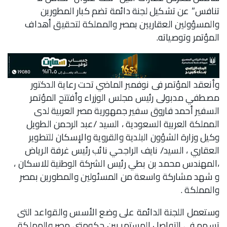
تنافس” عن تشكيل لجنة دائمة تضم كبار المطورين
والمسؤولين العقاريين بمصر والمملكة لتحقيق أهداف
المؤتمر وتوصياته.
وأنعقد المؤتمر فى نوفمبر الماضي تحت رعاية الدكتور
مصطفي مدبولى رئيس مجلس الوزراء وأفتتح المؤتمر
السفير أحمد فاروق سفير جمهورية مصر العربية لدى
المملكة العربية السعودية ، السيد /عبد الرحمن الطويل
وكيل وزارة الشؤون البلدية والقروية والإسكان للتطوير
العقاري ، السيد/ نايف الراجحي نائب رئيس غرفة الرياض
،المهندس محمد بن بطي رئيس الشركة الوطنية للاسكان ،
و شهد مشاركة واسعة من المسئولين والمطورين بمصر
والمملكة .
وستعمل اللجنة الدائمة على وضع الأسس والقواعد التى
تسهم فى التواصل المستمر بين حكومتى مصر والمملكة