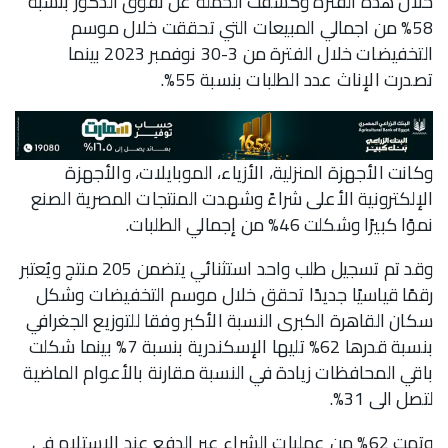
خلال هذه الفترة وكشفت الحملة عن تفوق الذكور بنسبة
58% من اجمالي المبيعات التي تحققت خلال موسم
التخفيضات خلال الفترة من 3-30 نوفمبر 2023 بينما
تصدرت الإناث عدد الطلبات بنسبة 55%.
وكانت الأجهزة المنزلية، الأزياء، الموبايلات، والأجهزة
الإلكترونية الأعلى شراءً وشهدت المنتجات المصرية الصنع
نموًا كبيرًا وشكلت 46% من إجمالي الطلبات.
وقد تم تسجيل طلب واحد استثنائي يتضمن 205 منتج ويُعتبر
رقمًا قياسيًا جديدًا تحقق خلال موسم التخفيضات وشكل
سكان القاهرة الكبرى النسبة الأكبر وفقا للتوزيع الجغرافي
بنسبة قدرها 62% تليها الإسكندرية بنسبة 7% بينما شكلت
باقي المحافظات زيادة في النسبة مقارنة بالأعوام الماضية
لتصل الى 31%.
وتمت 62% من عمليات الشراء عبر الدفع عند الاستلام في