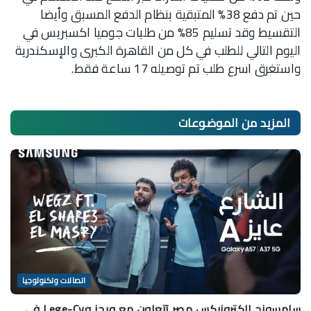
حين تم دفع 38% المتبقية بنظام الدفع المسبق وأيضا
التقسيط وقد تسليم 85% من طلبات جوميا اكسبريس في
اليوم التالي للطلب في كل من القاهرة الكبرى والإسكندرية
واستغرق اسرع طلب تم توصيله 17 ساعة فقط.
المزيد من
الموضوعات
اتصالات وتكنولوجيا
سامسونج إلكترونيكس مصر تتعاون مع ويجز وLege-Cy في