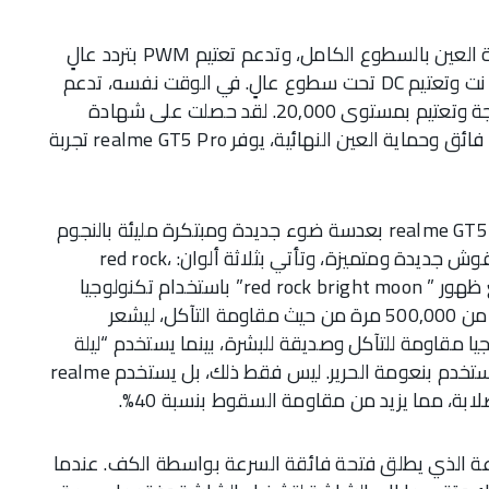
بالإضافة إلى ذلك، تتميز هذه الشاشة بتقنية حماية العين بالسطوع الكامل، وتدعم تعتيم PWM بتردد عالٍ
بقيمة 2160 هرتز تحت سطوع منخفض بقيمة 70 نت وتعتيم DC تحت سطوع عالٍ. في الوقت نفسه، تدعم
أيضًا الكشف عن الإضاءة المحيطة بزاوية 360 درجة وتعتيم بمستوى 20,000. لقد حصلت على شهادة
TÜV Eye Comfort Certification 3.0. مع سطوع فائق وحماية العين النهائية، يوفر realme GT5 Pro تجربة
ومن حيث التصميم، زودت شركة ريلمي هاتف realme GT5 Pro بعدسة ضوء جديدة ومبتكرة مليئة بالنجوم
مع جودة فائقة تجمع بين تصميم ساعة فاخرة بنقوش جديدة ومتميزة، وتأتي بثلاثة ألوان: red rock،
bright moon ، starry night. من بينها، يتم تصنيع ظهور ” red rock bright moon” باستخدام تكنولوجيا
نانو سكين عالية المستوى، التي تم اختبارها لأكثر من 500,000 مرة من حيث مقاومة التآكل، ليشعر
 مقاومة للتآكل وصديقة للبشرة، بينما يستخدم “ليلة
مليئة بالنجوم” تكنولوجيا زجاج AG، الذي يُشعر المستخدم بنعومة الحرير. ليس فقط ذلك، بل يستخدم realme
 هو الأول في الصناعة الذي يطلق فتحة فائقة السرعة بواسطة الكف. عندما