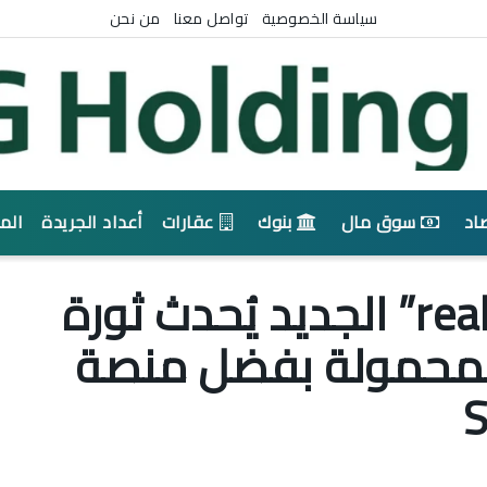
سياسة الخصوصية
تواصل معنا
من نحن
اد
سوق مال
بنوك
عقارات
أعداد الجريدة
الم
هاتف “realme GT5 Pro” الجديد يُحدث ثورة
لمحمولة بفضل منصة
S