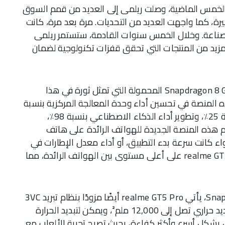
الخمس الماضية، وصلت ريلمى إلى العديد من قمم السوق
رة، كما واجهت العديد من التحديات. مرة بعد مرة، كانت
الصناعة. وخلال الخمس سنوات القادمة، ستستمر ريلمى
 المزيد من المنتجات التي تحقق قفزات تكنولوجية لضمان
يتميز هاتف realme GT5 Pro الجديد بمنصة Snapdragon 8 Gen 3 المحمولة التي تمثل ثورة في هذا
 المنصة في تحسين أداء وحدة المعالجة المركزية بنسبة
30٪، وتحسين أداء وحدة معالجة الرسومات بنسبة 25٪، وتطوير أداء الذكاء الاصطناعي بنسبة 98٪،
نسبة 40٪. وقد تم تصميم هذه المنصة الجديدة للهواتف الرائدة على هاتف
اقة. سواء كانت سرعة بدء التطبيق، أو أداء معدل الإطارات في
الألعاب، أو معالجة الصور، يكون أداء هاتف realme GT5 Pro على أعلى مستوى بين الهواتف الرائدة، مما
وللاستفادة القصوى من منصة Snapdragon 8 Gen 3، يأتي realme GT5 Pro أيضًا مزودًا بنظام تبريد 3VC
بأكبر مساحة VC في تاريخ الصناعة، مع مساحة تبديد حراري تصل إلى 12,000 ملم²، ويمكن لتبديد الحرارة
 بشكل أسرع وأكثر كفاءة، بحيث تصبح تجربة الألعاب مع