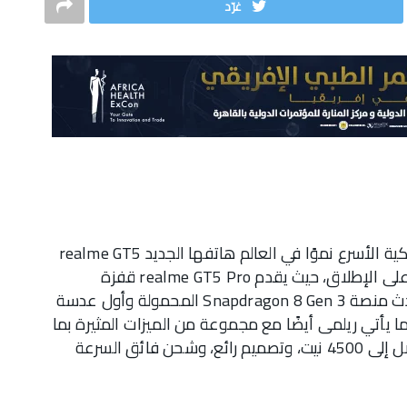
غرّد
أطلقت شركة ريلمي، العلامة التجارية للهواتف الذكية الأسرع نموًا في العالم هاتفها الجديد realme GT5
Pro رسمياً في السوق المصري، كأقوى جهاز GT على الإطلاق، حيث يقدم realme GT5 Pro قفزة
مضاعفة في الأداء وقدرات التصوير باستخدام أحدث منصة Snapdragon 8 Gen 3 المحمولة وأول عدسة
كوب في الصناعة مع مستشعر IMX890. كما يأتي ريلمى أيضًا مع مجموعة من الميزات المثيرة بما
في ذلك نظام تبريد 3VC، وشاشة رائعة بسطوع يصل إلى 4500 نيت، وتصميم رائع، وشحن فائق السرعة