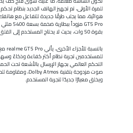
تكون الشاشة مغلقة، ما عليك سوى فتح كف يدك 
بقوة 50 وات، بحيث لا يحتاج المستخدم إلى القلق بشأن عمر البطارية في أي سيناريو.
للمستخدمين تجربة نظام أكثر كفاءة وذكاءً وسهول
ويخلق معيارًا جديدًا لتجربة المستخدم.