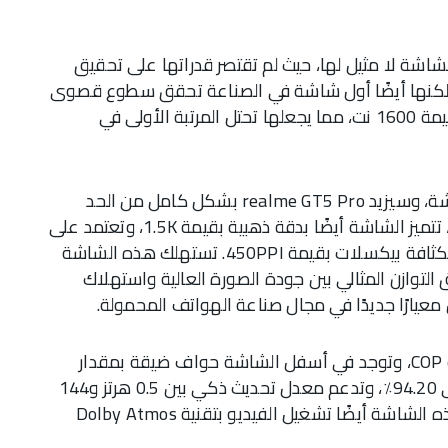
 تم تزويد realme GT5 Pro بالتعاون مع BOE بشاشة لا مثيل لها، حيث لم تقتصر قدراتها على تحقيق
 قمة في الصناعة بقيمة 4500 نت، ولكنها أيضًا أول شاشة في الصناعة تحقق سطوع قصوى
يدوي بقيمة 1000 نت وسطوع قصوى عالمي بقيمة 1600 نت، مما يجعلها تحتل المرتبة الأولى في
يمثل السطوع المتطرف الحد الأقصى لتقنية الشاشة، وسيزيد realme GT5 Pro بشكل كامل من الحد
الأقصى لتجربة سطوع الشاشة، بالإضافة إلى ذلك، تتميز الشاشة أيضًا بدقة ذهبية بقيمة 1.5K، وتعتمد على
تعتيم PWM بتردد عالٍ بقيمة 2160 هرتز، وعرض بكثافة بيكسلات بقيمة 450PPI. تستهلك هذه الشاشة
لتوازن المثالي بين جودة الصورة العالية واستهلاك
تستخدم شاشة realme GT5 Pro المتفوقة تقنية COP، وتوجد في أسفل الشاشة حواف ضيقة بمقدار
1.36 ملم فقط، ونسبة شاشة إلى الجسم تصل إلى 94.20٪، وتدعم معدل تحديث ذكي بين 0.5 هرتز و144
هرتز وعرض ألوان بقيمة 1.07 مليار لون، وتدعم هذه الشاشة أيضًا تشغيل الفيديو بتقنية Dolby Atmos