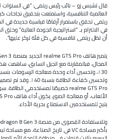
قال تشيس زو – نائب رئيس ريلمى: “في السنوات 
العالمية التنافسية، واستمتعت بتحقيق نجاحات كبي
ريلمى تحقق باستمرار أرقامًا قياسية جديدة في 
في الالتزام بـ “استراتيجية الجودة العالية” وخلق
أن تظل ريلمى تنافسية في كل فئة تركز عليها”.
المجال، فبالمقارنة مع الجيل السابق، ساهمت هذه
وتحسين كفاءة الطاقة ب
realme GT5 Pro خصيصًا لمستخدمي الط
يتيح للمستخدمين الاستمتاع بحرية الأداء.
السريع بثلاث قنوات في منطقة اللوحة الأم العمل