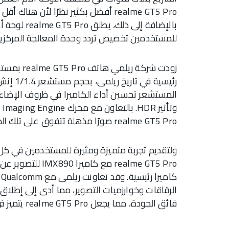
realme GT5 Pro أفضل بكثير نظرًا لأن 
للمستخدمين تخصيص تردد وحدة المعالجة المركزية
المستشعر تحسين أداء الكاميرا في ظروف الإضاء
realme GT5 Pro صورًا مذهلة تتفوق على تلك المأخوذة بمستشعرات بحجم 1 إنش.
ولتقديم تجربة متميزة ومثيرة للمستخدمين في كل م
realme GT5 Pro مع
الرقاقات وخوارزميات التصوير، مما أدى إلى إطلاق
فائق الجودة، مما يجعل realme GT5 Pro يتميز في مجال التصوير الفوتوغرافي المحمول.