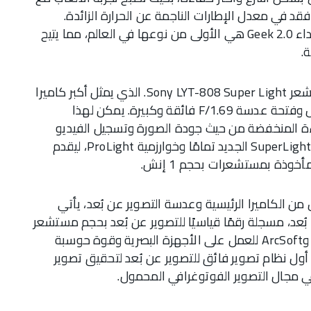
هناك أقل فقد في معدل الإطارات الناجمة عن الحرارة الزائدة.
بالإضافة إلى ذلك، يطلق realme GT5 Pro لوحة أداء Geek 2.0 هي الأولى من نوعها في العالم، مما يتيح
.
زودت شركة ريلمي هاتف realme GT5 Pro بمستشعر Sony LYT-808 Super Light. الذي يمثل أكبر كاميرا
رئيسية في تاريخ ريلمى، بحجم مستشعر 1/1.4 إنش وفتحة عدسة F/1.69 فائقة وكبيرة. يمكن لهذا
ة المنخفضة من حيث جودة الصورة وتسجيل الفيديو
وتأثير HDR. بالتعاون مع محرك SuperLight Imaging Engine الجديد تمامًا وخوارزمية ProLight، ليقدم
ن الكاميرا الرئيسية وعدسة التصوير عن بُعد، يأتي
 كاميرا IMX890 للتصوير عن بُعد، مسجلة رقمًا قياسيًا للتصوير عن بُعد بحجم مستشعر
كاميرا رئيسية. وقد تعاونت ريلمى مع Qualcomm وArcSoft للعمل على الأجهزة البصرية وقوة حوسبة
 أول نظام تصوير فائق للتصوير عن بُعد لتحقيق تصوير