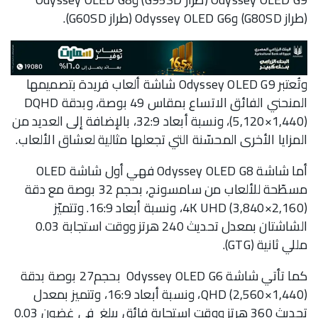
(طراز G80SD) وOdyssey OLED G6 (طراز G60SD).
وتُعتبر Odyssey OLED G9 شاشة ألعاب فريدة بتصميمها
المنحني الفائق الاتساع بمقاس 49 بوصة، وبدقة DQHD
(5,120×1,440)، ونسبة أبعاد 32:9، بالإضافة إلى العديد من
المزايا الأخرى المحسّنة التي تجعلها مثالية لعشاق الألعاب.
أما شاشة Odyssey OLED G8 فهي أول شاشة OLED
مسطّحة للألعاب من سامسونج، بحجم 32 بوصة مع دقة
4K UHD (3,840×2,160)، ونسبة أبعاد 16:9. وتتميّز
الشاشتان بمعدل تحديث 240 هرتز ووقت استجابة 0.03
مللي ثانية (GTG).
كما تأتي شاشة Odyssey OLED G6 بحجم27 بوصة بدقة
QHD (2,560×1,440)، ونسبة أبعاد 16:9، وتتميز بمعدل
تحديث 360 هرتز ووقت استجابة فائق يبلغ في غضون 0.03