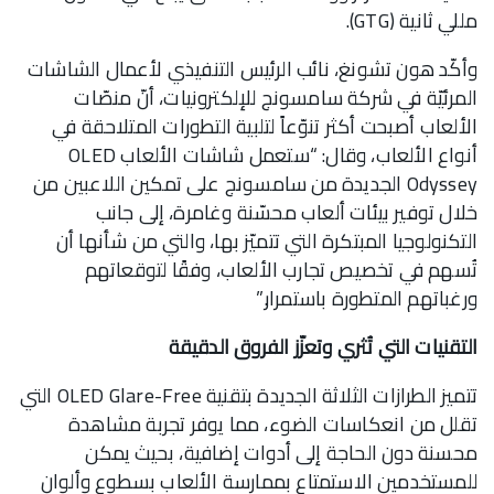
مللي ثانية (GTG).
وأكّد هون تشونغ، نائب الرئيس التنفيذي لأعمال الشاشات
المرئيّة في شركة سامسونج للإلكترونيات، أنّ منصّات
الألعاب أصبحت أكثر تنوّعاً لتلبية التطورات المتلاحقة في
أنواع الألعاب، وقال: “ستعمل شاشات الألعاب OLED
Odyssey الجديدة من سامسونج على تمكين اللاعبين من
خلال توفير بيئات ألعاب محسّنة وغامرة، إلى جانب
التكنولوجيا المبتكرة التي تتميّز بها، والتي من شأنها أن
تُسهم في تخصيص تجارب الألعاب، وفقًا لتوقعاتهم
ورغباتهم المتطورة باستمرار.”
التقنيات التي تُثري وتعزّز الفروق الدقيقة
تتميز الطرازات الثلاثة الجديدة بتقنية OLED Glare-Free التي
تقلل من انعكاسات الضوء، مما يوفر تجربة مشاهدة
محسنة دون الحاجة إلى أدوات إضافية، بحيث يمكن
للمستخدمين الاستمتاع بممارسة الألعاب بسطوع وألوان