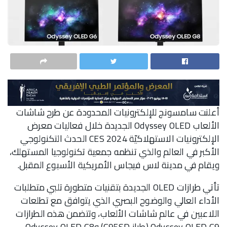
أعلنت سامسونج للإلكترونيات المحدودة عن طرح شاشات
الألعاب Odyssey OLED الجديدة خلال فعاليات معرض
الإلكترونيات الاستهلاكيّة CES 2024 الحدث التكنولوجي
الأكبر في العالم والذي تنظمه جمعية تكنولوجيا المستهلك،
ويقام في مدينة لاس فيجاس الأمريكية الأسبوع المقبل.
تأتي طرازات OLED الجديدة بتقنيات متطورة تلبي متطلبات
الأداء العالي والوضوح البصري الذي يتوافق مع تطلعات
اللاعبين في عالم شاشات الألعاب، وتتضمن هذه الطرازات
Odyssey OLED G9 (طراز G95SD) وOdyssey OLED G8