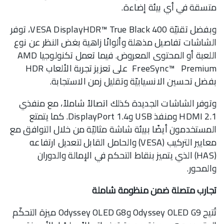
متسقة في أي بيئة إضاءة.
وبفضل تقنيّة VESA DisplayHDR™ True Black 400، توفر
الشاشات تفاصيل مذهلة وألوانًا زاهية بغض النظر عن نوع
اللعبة أو المحتوى المعروض. فيما تعمل تكنولوجيا AMD
FreeSync™ Premium على تعزيز تجربة الألعاب HDR
بفضل تحسين الانسيابيّة وتقليل زمن الاستجابة.
وتوفر الشاشات الجديدة كذلك اتصالاً شاملاً، مع منفذي
HDMI 2.1 ومنفذ USB وDisplayPort 1.4. كما يتمتع
المستخدمون أيضًا ببيئة شاشة مثاليّة من خلال التوافق مع
معايير التركيب (VESA) والحامل القابل لتعديل ارتفاعه
(HAS) الذي يتميز بنقاط التحكم في الإمالة والدوران
والمحور.
تجارب متصلة ضمن منظومة شاملة
تُتيح Odyssey OLED G9 وOdyssey OLED G8 ميزة التحكّم