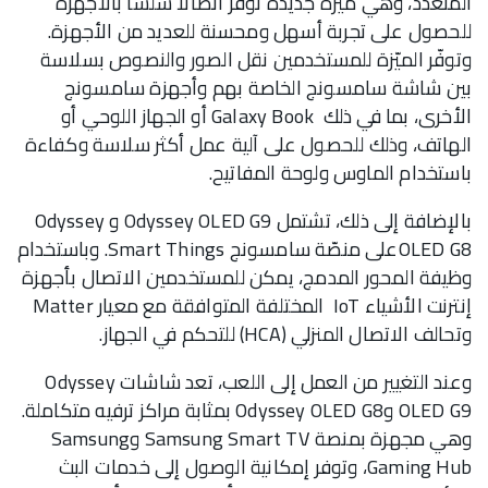
المتعدد، وهي ميزة جديدة توفر اتصالاً سلسًا بالأجهزة
للحصول على تجربة أسهل ومحسنة للعديد من الأجهزة.
وتوفّر الميّزة للمستخدمين نقل الصور والنصوص بسلاسة
بين شاشة سامسونج الخاصة بهم وأجهزة سامسونج
الأخرى، بما في ذلك Galaxy Book أو الجهاز اللوحي أو
الهاتف، وذلك للحصول على آلية عمل أكثر سلاسة وكفاءة
باستخدام الماوس ولوحة المفاتيح.
بالإضافة إلى ذلك، تشتمل Odyssey OLED G9 و Odyssey
OLED G8على منصّة سامسونج Smart Things. وباستخدام
وظيفة المحور المدمج، يمكن للمستخدمين الاتصال بأجهزة
إنترنت الأشياء IoT المختلفة المتوافقة مع معيار Matter
وتحالف الاتصال المنزلي (HCA) للتحكم في الجهاز.
وعند التغيير من العمل إلى اللعب، تعد شاشات Odyssey
OLED G9 وOdyssey OLED G8 بمثابة مراكز ترفيه متكاملة.
وهي مجهزة بمنصة Samsung Smart TV وSamsung
Gaming Hub، وتوفر إمكانية الوصول إلى خدمات البث