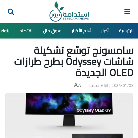
الرئيسية
أخبار
أهم الأخبار
سوق مال
اقتصاد
بنوك
سامسونج توسّع تشكيلة
شاشات Odyssey بطرح طرازات
OLED الجديدة
2024/01/08 | 9:53 صباحًا
A
A