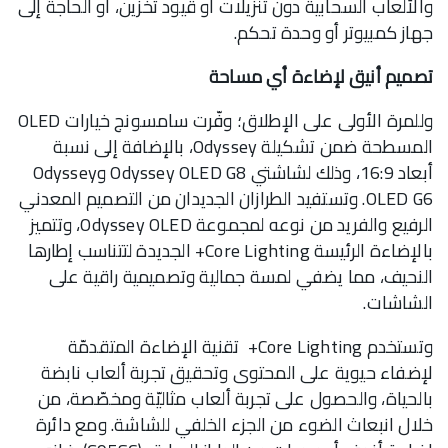
والألعاب السحابية دون تنزيلات أو قيود تخزين، أو الحاجة إلى
جهاز كمبيوتر أو وحدة تحكم.
تصميم أنيق لإضاءة أي مساحة
وللمرة الأولى على الإطلاق؛ وفّرت سامسونج خيارات OLED
المسطحة ضمن تشكيلة Odyssey، بالإضافة إلى نسبة
أبعاد 16:9، وذلك لشاشتي Odyssey OLED G8 وOdyssey
OLED G6. وتستفيد الطرازان الجديدان من التصميم المعدني
الرفيع والفريد من نوعه لمجموعة Odyssey OLED، وتتميز
بالإضاءة الرئيسة Core Lighting+ الجديدة لتتناسب إطارها
النحيف، مما يضفي لمسة جمالية وتصميمية راقية على
الشاشات.
وتستخدم Core Lighting+ تقنية الإضاءة المتقدمّة
لإضفاء حيوية على المحتوى وتحقيق تجربة ألعاب نابضة
بالحياة، والحصول على تجربة ألعاب مثاليّة ومخصّصة، من
خلال انبعاث الضوء من الجزء الخلفي للشاشة. ومع دائرة