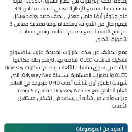
إضاءة أنحف أربع مرات من الطراز السابق (G95SC)، فإنه
يتناسب بسلاسة مع الإطار المعدني النحيف مقاس 3.9
ملم. ويتوفّر أيضًا حامل معدني نحيف جديد يعتمد هيكل
تجميع خالٍ من الأدوات، باستخدام لوحة معدنية مقاس 3
مم تُتيح الانسجام مع تصميم الشاشة وتمنح مساحة
للأجهزة الأخرى.
ومع الكشف عن هذه الطرازات الجديدة، عززت سامسونج
تشكيلة شاشات OLED الخاصة بها، لترسّخ بذلك مكانتها
الرائدة في سوق شاشات الألعاب. وتقدم ابتكارات Odyssey
OLED والتطورات المستمرة لسلسلة Odyssey Neo، التي
شهدت إطلاق أول شاشة ألعاب UHD مزدوجة في العالم
العام الماضي مع Odyssey Neo G9 مقاس 57 بوصة؛
ميزات وأداء من شأنه أن يساعد في تشكيل مستقبل
الألعاب.
المزيد من
الموضوعات