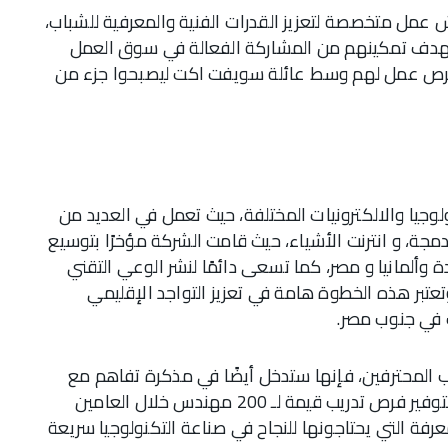
عمل متخصصة لتعزيز القدرات الفنية والمعرفية للشباب،
بهدف تمكينهم من المشاركة الفعالة في سوق العمل
ر فرص عمل لهم وسط عائلة سويفت اكت ليصبحوا جزء من
وجيا والالكترونيات المختلفة، حيث تعمل في العديد من
دمجة، و انترنت الأشياء، حيث قامت الشركة مؤخرًا بتوسيع
ة وألمانيا و مصر، كما تسعى دائمًا لنشر الوعي التقني
وتعتبر هذه الخطوة هامة في تعزيز التواجد الإقليمي
 في جنوب مصر.
 المحترفين، فإنها ستدخل أيضًا في مذكرة تفاهم مع
هيئة تنمية صناعة تكنولوجيا المعلومات (ITIDA) لتوفير فرص تدريب قيمة لـ 200 مهندس خلال العامين
رفة التي يحتاجونها للنجاح في صناعة التكنولوجيا سريعة