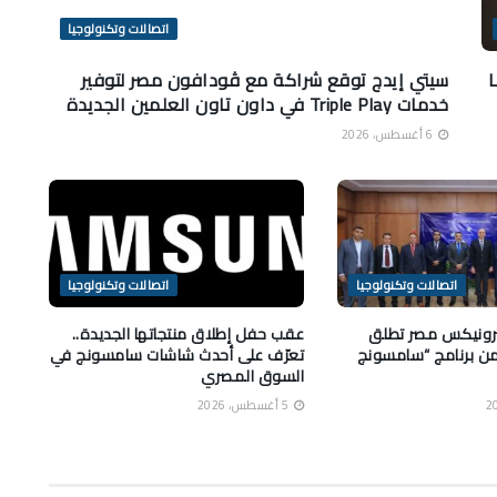
اتصالات وتكنولوجيا
ز وLege-
سيتي إيدج توقع شراكة مع ڤودافون مصر لتوفير
خدمات Triple Play في داون تاون العلمين الجديدة
6 أغسطس، 2026
اتصالات وتكنولوجيا
اتصالات وتكنولوجيا
رونيكس مصر تطلق
عقب حفل إطلاق منتجاتها الجديدة..
 من برنامج “سامسونج
تعرّف على أحدث شاشات سامسونج في
السوق المصري
5 أغسطس، 2026