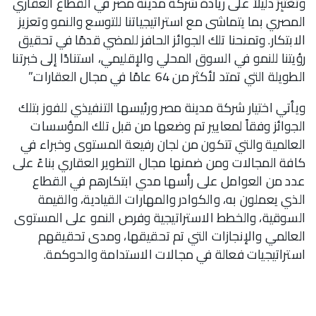
وتُعَتَبِرُ دليلاً على ريادة شركة مدينة مصر في القطاع العقاري
المصري بما يتماشى مع استراتيجياتنا للتوسع والنمو وتعزيز
الابتكار. وتمنحنا تلك الجوائز الحافز للمضي قدمًا في تحقيق
رؤيتنا للنمو في السوق المحلي والإقليمي، استنادًا إلى خبرتنا
الطويلة التي تمتد لأكثر من 64 عامًا في مجال العقارات.”
ويأتي اختيار شركة مدينة مصر ورئيسها التنفيذي للفوز بتلك
الجوائز وفقاً لمعايير تم وضعها من قبل تلك المؤسسات
العالمية والتي تتكون من لجان رفيعة المستوى وخبراء في
كافة المجالات ومن ضمنها مجال التطوير العقاري بناءً على
عدد من العوامل على رأسها مدي ابتكارهم في القطاع
الذي يعملون به، والكوادر والمهارات القيادية، والقيمة
السوقية، والخطط الاستراتيجية وفرص النمو على المستوى
العالمي والإنجازات التي تم تحقيقها، ومدى تحقيقهم
استراتيجيات فعالة في مجالات الاستدامة والحوكمة.