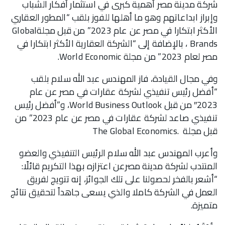
شركة مدينة مصر أهمية كبرى في استثمار أفكار الشباب
وإبراز ابداعاتهم وهو ما أهلها للفوز بلقب “المطور العقاري
الأكثر ابتكارا في مصر عن عام 2023” من قبل مجلةGlobal
Brands ، بالإضافة إلى “الشركة العقارية الأكثر ابتكارا في
مصر لعام 2023” من مجلة World Economic.
وفي مجال القيادة، فاز المهندس عبد الله سلام بلقب
“أفضل رئيس تنفيذي لشركة عقارات في مصر عن عام
2023″ من قبل World Business Outlook، و”أفضل رئيس
تنفيذي صاعد لشركة عقارات في مصر عن عام 2023” من
قبل مجلة .The Global Economics
وأعرب المهندس عبد الله سلام الرئيس التنفيذي والعضو
المنتدب لشركة مدينة مصرعن اعتزازه بهذا التكريم قائلًا:
“أشعر بالفخر لحصولنا على تلك الجوائز، إنه تتويج لفريق
العمل في الشركة كاملا والذي يسعى جاهداً لتحقيق نتائج
متميزة.