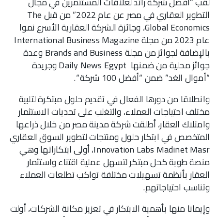
لقب “أفضل شركة رائد لعلاقات المستثمرين في مجال
التطوير العقاري في مصر عن عام 2022” من قبل The
Global Economics، وجائزة الشركة العقارية الأسرع نموا
عام 2023 من مجلة International Business Magazine
بالإضافة لجوائز من مجلة Brands and Business وعدة
جوائز محلية من ضمنها Daily News Egypt وجريدة
“أموال الغد” ضمن “أفضل 100 شركة “.
وانطلاقا من دورها الفعال في تقديم حلول مبتكرة لتلبية
مختلف احتياجات العملاء، والتغلب على تحديات الاستثمار
وامتلاك العقار، أطلقت شركة مدينة مصر من خلال ذراعها
المتخصص في ابتكار حلول ومنتجات لتطوير السوق العقاري
Innovation Labs Madinet Masr، أولى ابتكاراتها وهي
منصة طوبة كحل مبتكر لتسهل عملية اقتناء واستثمار
العقار بأنظمة تسهيلات مختلفة تواكب تطلعات العملاء
وتناسب احتياجاتهم.
وإيمانا منها بأهمية الابتكار في تعزيز مكانة الشركات، أولت