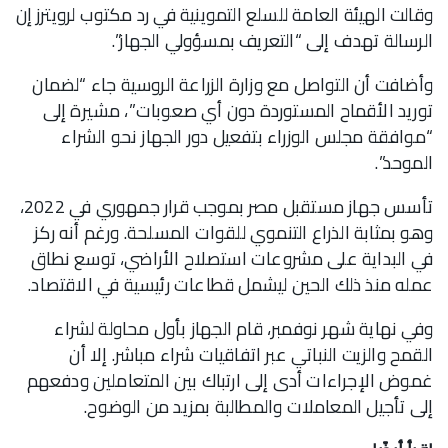
وقالت الهيئة العامة للسلع التموينية في رد مكتوب لرويترز إن
الرسالة تهدف إلى “التعريف بمسؤولي الجهاز”.
وأضافت أن التواصل مع وزارة الزراعة الروسية جاء “لضمان
توريد الأقماح المستوردة دون أي صعوبات”، مشيرة إلى
“موافقة مجلس الوزراء بتفعيل دور الجهاز نحو الشراء
الموحد”.
تأسس جهاز مستقبل مصر بموجب قرار جمهوري في 2022،
وهو بمثابة الذراع التنموي للقوات المسلحة. ورغم أنه ركز
في البداية على مشروعات استصلاح الأراضي، توسع نطاق
عمله منذ ذلك الحين ليشمل قطاعات رئيسية في الاقتصاد.
وفي نهاية شهر نوفمبر، قام الجهاز بأول محاولة لشراء
القمح والزيت النباتي عبر اتفاقيات شراء مباشر. إلا أن
غموض الإجراءات أدى إلى ارتباك بين المتعاملين ودفعهم
إلى تأجيل المعاملات والمطالبة بمزيد من الوضوح.