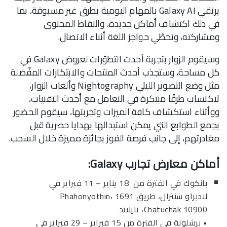
يرتقي Galaxy AI بالمهام اليومية بطرق غير مسبوقة، بما
في ذلك اكتشاف أماكن جديدة، والتقاط المحتوى
ومشاركته، وتخطّي حواجز اللغة أثناء الاتصال.
وسيقوم الزوار بتجربة أحدث التطوّرات لعروض Galaxy في
كل مساحة، وستجذب أحدث المنتجات والابتكارات المفّضلة
مثل وضع التصوير الليلي Nightography وألعاب الزوار،
لاكتساب طرقًا مبتكرة في التعامل مع أحدث التقنيات،
ووأثناء استكشاف كافة الميزات وتجربتها، سيقوم الحضور
بجمع الطوابع التي يمكن استبدالها بهدايا حصرية قبل
مغادرتهم، إلى جانب فرصة الفوز بجائزة مميزة خلال السحب.
أماكن معارض تجارب Galaxy:
بانكوك في الفترة من 18 يناير – 11 فبراير في
لادبراو سنترال، طريق 1691 Phahonyothin،
Chatuchak 10900، تايلاند
• برشلونة في الفترة من 15 فبراير – 29 فبراير في