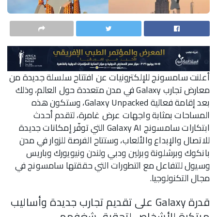
أعلنت سامسونج للإلكترونيات عن افتتاح سلسلة جديدة من
معارض تجارب Galaxy في مدن متعددة حول العالم، وذلك
بعد إقامة فعالية Galaxy Unpacked، وستكون هذه
المساحات بمثابة واجهات عرض غامرة، لتقدم أحدث
ابتكارات سامسونج Galaxy AI التي توفّر إمكانات جديدة
للاتصال والإبداع والألعاب، وستتاح الفرصة للزوار في مدن
بانكوك وبرشلونة وبرلين ودبي ولندن ونيويورك وباريس
وسيول للتفاعل مع التطورات التي حققتها سامسونج في
مجال التكنولوجيا.
قدرة Galaxy على تقديم تجارب جديدة وأساليب
مبتكرة للأشخاص لتحقيق شغفهم