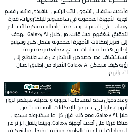
وأكدت ستيفاني تشوي، نائب الرئيس التنفيذي ورئيس قسم
تجربة الأجهزة المحمولة في سامسونج للإلكترونيات، قدرة
Galaxy على تقديم تجارب جديدة وأساليب مبتكرة للأشخاص
لتحقيق شغفهم، حيث قالت: من خلال Galaxy AI، نهدف
إلى تعزيز إمكانات الأجهزة المحمولة بشكل كبير. وسيتيح
إطلاق هذه المساحات لمحبي Galaxy فرصة فريدة
لاستكشاف عصر جديد من الابتكار عن قرب، ونتطلع إلى
رؤية كيف سيمكّن Galaxy AI الأفراد من إطلاق العنان
لقدراتهم.
وعند دخول هذه المساحات الحيوية والحديثة، سيشعر الزوار
أنهم وصلوا إلى عالم من الإمكانات المستقبلية من
خلالGalaxy AI، ومع ذلك، فإن كل ما سيختبرونه سيكون
متاحًا قريبًا على أحدث أجهزة Galaxy. وبينما يتنقل الزائر عبر
المساحات التفاعلية والغامرة، سيشهد بشكل مباشر كيف