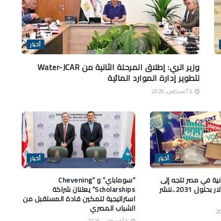
أخبار
وزير الري: إطلاق المرحلة الثانية من Water-JCAR
لتطوير إدارة الموارد المائية
6 أغسطس، 2026
أخبار
أخبار
ونية في مصر تتجه إلى
“سوماباي” و “Chevening
20.15 مليار دولار بحلول 2031..ننشر
Scholarships” يعلنان شراكة
استراتيجية لتمكين قادة المستقبل من
الشباب المصري
5 أغسطس، 2026