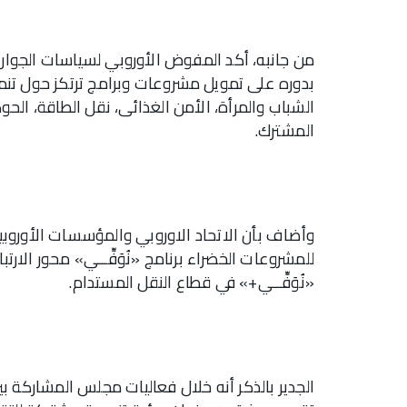
من جانبه، أكد المفوض الأوروبي لسياسات الجوا
بدوره على تمويل مشروعات وبرامج ترتكز حول تنمية
الشباب والمرأة، الأمن الغذائى، نقل الطاقة، الح
المشترك.
وأضاف بأن الاتحاد الاوروبي والمؤسسات الأوروبي
للمشروعات الخضراء برنامج «نُوَفِّــي» محور الارت
«نُوَفِّــي+» في قطاع النقل المستدام.
الجدير بالذكر أنه خلال فعاليات مجلس المشاركة بي