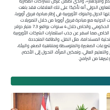
قدم والازدهار»، والذي تضمن عرض للشراكات المصرية
ضحت وزيرة التعاون الدولي أنه تأكيدًا على تلك العلاقات فقد بلغت
ها الدول والبنوك الأوروبية في إطار مبادرة فريق أوروبا،
20 – 2023، بلغت الشراكات الدوليه مع مبادرة فريق أوروبا من خلال التمويلات
التنموية الميسرة حوالي ١٢،٨ مليار دولار للقطاعين الحكومي والخاص خلال 4 سنوات بواقع 7.3 مليار دولار
 تمويلات لقطاع الخاص مما اسفر عن جذب استثمارات الشركات الأوروبية
تحتية المستدامة، مثل النقل، والطاقة المتجددة
روعات الصغيرة والمتوسطة ومتناهية الصغر، والبيئة،
والتعليم العالي، وتمكين المرأة، التحول إلى الأخضر،
يرها من البرامج.