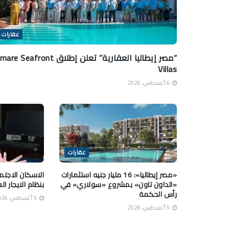
عقارات
“مصر إيطاليا العقارية” تعلن إطلاق e Seafront
Villas
6 أغسطس، 2026
عقارات
«مصر إيطاليا»: 16 مليار جنيه استثمارات
الاسكان الاجت
«الداون تاون» بمشروع «سولاري» في
بنظام الايجار ا
رأس الحكمة
5 أغسطس، 2026
5 أغسطس، 2026