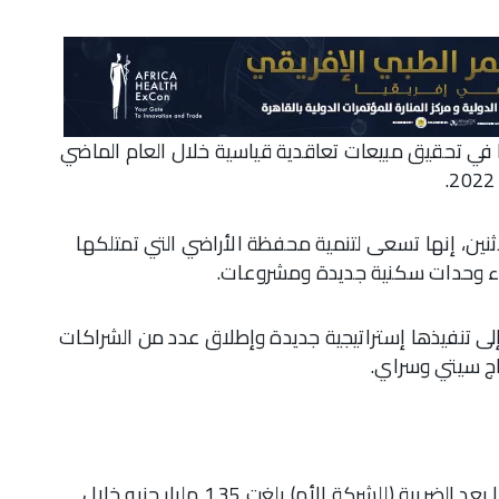
ا في تحقيق مبيعات تعاقدية قياسية خلال العام الماضي
ثنين، إنها تسعى لتنمية محفظة الأراضي التي تمتلكها
رجعت المبيعات القياسية المحققة خلال 2023 إلى تنفيذها إستراتيجية جديدة وإطلاق عدد من الشراكات
ج سيتي وسراي.
يذكر أن مدينة مصر للإسكان والتعمير، حققت أرباحا بعد الضريبة (للشركة الأم) بلغت 1.35 مليار جنيه خلال