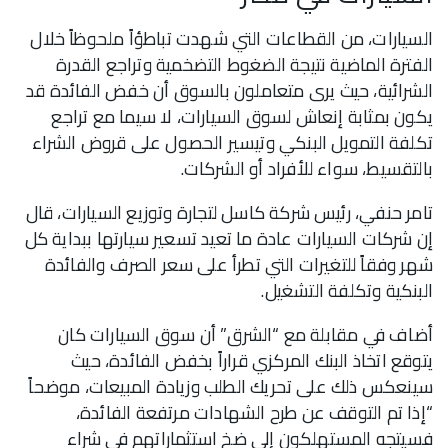
السيارات، من القطاعات التي شهدت تباطؤاً ملحوظاً خلال
الفترة الماضية نتيجة الضغوط التضخمية وتراجع القدرة
الشرائية، حيث يرى متعاملون بالسوق أن خفض الفائدة قد
يكون بمثابة إنعاش لسوق السيارات، لا سيما مع تراجع
تكلفة التمويل البنكي وتيسير الحصول على قروض الشراء
بالتقسيط، سواء للأفراد أو الشركات.
تامر حنفي، رئيس شركة كاسل لتجارة وتوزيع السيارات، قال
إن شركات السيارات عادة ما تعيد تسعير سيارتها ببداية كل
شهر وفقاً للتغيرات التي تطرأ على سعر الصرف والفائدة
البنكية وتكلفة التشغيل.
أضاف في مقابلة مع “الشرق” أن سوق السيارات كان
يتوقع اتخاذ البنك المركزي قراراً بخفض الفائدة، حيث
سينعكس ذلك على تحريك الطلب وزيادة المبيعات، موضحاً
“إذا تم التوقف عن طرح الشهادات مرتفعة الفائدة،
فسيتجه المستهلكون إلى ضخ استثماراتهم في شراء