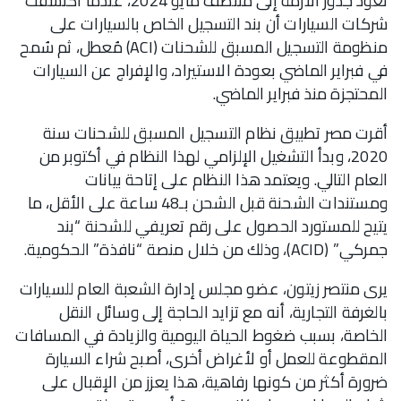
تعود جذور الأزمة إلى منتصف مايو 2024، عندما اكتشفت
شركات السيارات أن بند التسجيل الخاص بالسيارات على
منظومة التسجيل المسبق للشحنات (ACI) مُعطل، ثم سُمح
في فبراير الماضي بعودة الاستيراد، والإفراج عن السيارات
المحتجزة منذ فبراير الماضي.
أقرت مصر تطبيق نظام التسجيل المسبق للشحنات سنة
2020، وبدأ التشغيل الإلزامي لهذا النظام في أكتوبر من
العام التالي. ويعتمد هذا النظام على إتاحة بيانات
ومستندات الشحنة قبل الشحن بـ48 ساعة على الأقل، ما
يتيح للمستورد الحصول على رقم تعريفي للشحنة “بند
جمركي” (ACID)، وذلك من خلال منصة “نافذة” الحكومية.
يرى منتصر زيتون، عضو مجلس إدارة الشعبة العام للسيارات
بالغرفة التجارية، أنه مع تزايد الحاجة إلى وسائل النقل
الخاصة، بسبب ضغوط الحياة اليومية والزيادة في المسافات
المقطوعة للعمل أو لأغراض أخرى، أصبح شراء السيارة
ضرورة أكثر من كونها رفاهية، هذا يعزز من الإقبال على