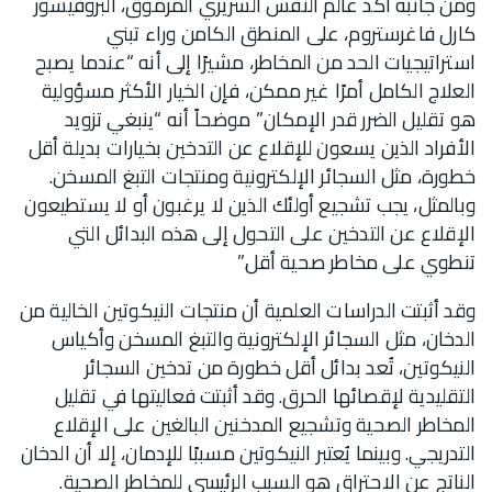
ومن جانبه أكد عالم النفس السريري المرموق، البروفيسور
كارل فاغرستروم، على المنطق الكامن وراء تبني
استراتيجيات الحد من المخاطر، مشيرًا إلى أنه “عندما يصبح
العلاج الكامل أمرًا غير ممكن، فإن الخيار الأكثر مسؤولية
هو تقليل الضرر قدر الإمكان.” موضحاً أنه “ينبغي تزويد
الأفراد الذين يسعون للإقلاع عن التدخين بخيارات بديلة أقل
خطورة، مثل السجائر الإلكترونية ومنتجات التبغ المسخن.
وبالمثل، يجب تشجيع أولئك الذين لا يرغبون أو لا يستطيعون
الإقلاع عن التدخين على التحول إلى هذه البدائل التي
تنطوي على مخاطر صحية أقل.”
وقد أثبتت الدراسات العلمية أن منتجات النيكوتين الخالية من
الدخان، مثل السجائر الإلكترونية والتبغ المسخن وأكياس
النيكوتين، تُعد بدائل أقل خطورة من تدخين السجائر
التقليدية لإقصائها الحرق. وقد أثبتت فعاليتها في تقليل
المخاطر الصحية وتشجيع المدخنين البالغين على الإقلاع
التدريجي. وبينما يُعتبر النيكوتين مسببًا للإدمان، إلا أن الدخان
الناتج عن الاحتراق هو السبب الرئيسي للمخاطر الصحية.