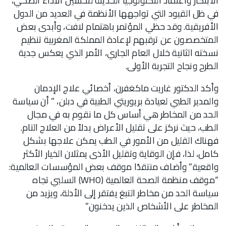
الابتكار واعتماد التكنولوجيا الحديثة لتحسين الأداء الصحي،
في ظل القيود التي تواجهها الأنظمة في العديد من الدول
الأفريقية. وقد حظي المؤتمر باهتمام لافت، وأبدى بعض
المتخصصون عن ترقبهم لإعادة المملكة المغربية تنظيم
نسخته الثانية خلال العام الجاري، الأمر الذي يعكس جدية
الطرح ونجاح التجربة الأولى.
وأكد الدكتور غاريت ماكغفرن، أخصائي علاج الإدمان
والمدير الطبي لعيادة بريوريتي الطبية في دبلن، ” أن سياسة
الحد من المخاطر هي أساس كل ما نقوم به في مجال
الطب، حيث نركز على تقليل الأعراض بدلاً من العلاج التام.
فهناك القليل من الأمور في الطب يمكن علاجها بشكل
كامل، لذا، فإن الوقاية وتقليل الأذى يمثلان الخيار الأكثر
واقعية.” وأضاف منتقدًا موقف بعض المؤسسات العالمية:
“موقف منظمة الصحة العالمية (WHO) السلبي تجاه
سياسة الحد من مخاطر التبغ يفتقر إلى الأدلة، ويزيد من
المخاطر على الأشخاص الذين يدخنون.”