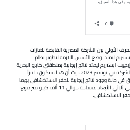
حرف الأولي بين الشركة المصرية القابضة للغازات
تريم ليمتد لوضع الأسس اللازمة لتطوير نظام
ت ابستريم ليمتد نتائج إيجابية بمنطقتي كايرو البحرية
ومصري البحرية بالبحر المتوسط والتي فازت بهما الشركة في نوفمبر 2023 حيث أن هذا سيكون حافزاً
 في حالة وجود نتائج إيجابية للحفر الاستكشافي بهما
خاصة وأن الشركة قد انتهت من إجراء مسح سيزمي ثلاثي الأبعاد لمساحة حوالي 11 ألف كيلو متر مربع
الحفر الاستكشافي.