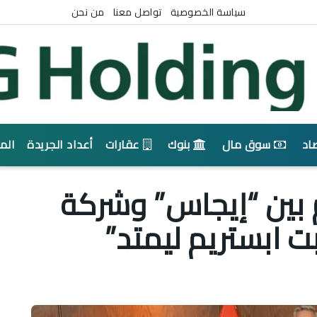
سياسة الخصوصية
تواصل معنا
من نحن
اد
سوق مال
بنوك
عقارات
أعداد الجريدة
الم
بين “إيجاس” وشركة
 ابستريم ليمتد”