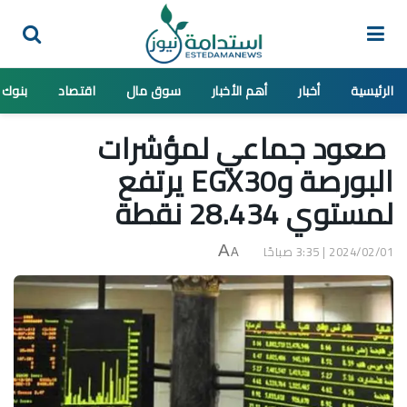
الرئيسية
أخبار
أهم الأخبار
سوق مال
اقتصاد
بنوك
صعود جماعي لمؤشرات
البورصة وEGX30 يرتفع
لمستوي 28.434 نقطة
2024/02/01 | 3:35 صباحًا
A
A