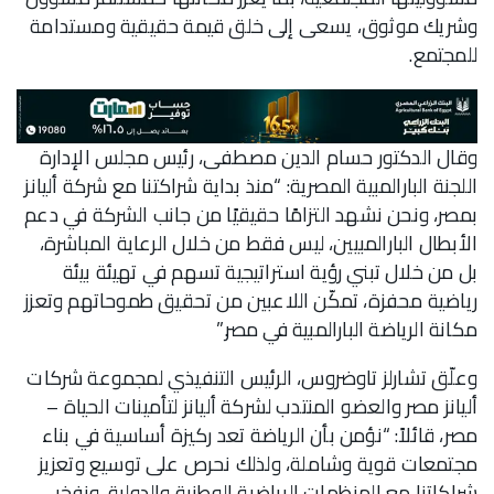
وشريك موثوق، يسعى إلى خلق قيمة حقيقية ومستدامة
للمجتمع.
وقال الدكتور حسام الدين مصطفى، رئيس مجلس الإدارة
اللجنة البارالمبية المصرية: “منذ بداية شراكتنا مع شركة أليانز
بمصر، ونحن نشهد التزامًا حقيقيًا من جانب الشركة في دعم
الأبطال البارالمبيين، ليس فقط من خلال الرعاية المباشرة،
بل من خلال تبني رؤية استراتيجية تسهم في تهيئة بيئة
رياضية محفزة، تمكّن اللاعبين من تحقيق طموحاتهم وتعزز
مكانة الرياضة البارالمبية في مصر.”
وعلّق تشارلز تاوضروس، الرئيس التنفيذي لمجموعة شركات
أليانز مصر والعضو المنتدب لشركة أليانز لتأمينات الحياة –
مصر، قائلاً: “نؤمن بأن الرياضة تعد ركيزة أساسية في بناء
مجتمعات قوية وشاملة، ولذلك نحرص على توسيع وتعزيز
شراكاتنا مع المنظمات الرياضية الوطنية والدولية. ونفخر