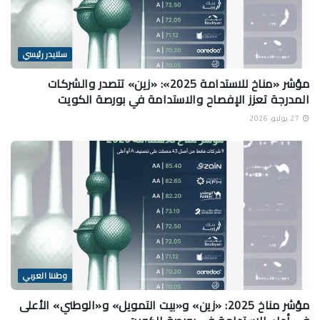
سلايدر رئيسي
مؤشر «مناخ للاستدامة 2025»: «زين» تتصدر والشركات
المدرجة تعزز الإفصاح والاستدامة في بورصة الكويت
27 يوليو، 2026
وطننا العربي
مؤشر مناخ 2025: «زين» و«بيت التمويل» و«الوطني» الأعلى