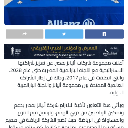
أعلنت مجموعة شركات أليانز بمصر، عن تعزيز شراكتها
الاستراتيجية مع اللجنة البارالمبية المصرية حتى عام 2028،
والتي انطلقت في عام 2017، وذلك في إطار الشراكة
العالمية الممتدة بين مجموعة أليانز واللجنة البارالمبية
الدولية.
ويأتي هذا التعاون تأكيدًا لالتزام شركة أليانز بمصر بدعم
وتمكين الرياضيين من ذوي الهمم، وترسيخ قيم التنوع
والمساواة في الرياضة، حيث تضع الشركة الرياضة في صميم
مسؤوليتها المجتمعية، بما يعزز مكانتها كمستثمر مسؤول