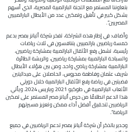
بتعاوننا المستمر مع اللجنة البارالمبية المصرية، الذي أسهم
بشكل كبير في تأهيل وتمكين عدد من الأبطال البارالمبيين
المصريين”.
وأضاف: في إطار هذه الشراكة، تفخر شركة أليانز بمصر بدعم
خمسة رياضيين بارالمبيين يتنافسون في ثلاث رياضات
رئيسية، تشمل رفع الأثقال البارالمبية بمشاركة رياضيين،
والسباحة البارالمبية بمشاركة رياضيين، والريشة الطائرة
البارالمبية بمشاركة رياضي واحد. ومن بين هؤلاء الأبطال
شريف عثمان وفاطمة محروس، الحاصلان على ميداليتين
فضيتين في رياضة رفع الأثقال البارالمبية خلال دورتي
الألعاب البارالمبية في طوكيو 2021 وباريس 2024. ويأتي
هذا الدعم انطلاقًا من حرص أليانز مصر المستمر على تمكين
الرياضيين لتحقيق أفضل أداء ممكن وتعزيز مسيرتهم
الرياضة”.
وجدير بالذكر أن شركة أليانز بمصر تدعم الرياضيين في جميع