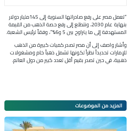
“تعمل مصر على رفع صادراتها السنوية إلى 145مليار دولار
بنهاية عام 2030، ونتطلع إلى رفع حصة الذهب من القيمة
المستهدفة إلى ما يتراوح بين 5 و6%”، وفقاً لرئيس الشعبة.
وأشار واصف إلى أن مصر تصدر كميات كبيرة من الذهب
للإمارات تحديداً نظراً لكونها تشمل ذهباً خام ومشغولات
ذهبية، في حين تصدر بقيم أقل لعدد كبير من دول العالم.
المزيد من
الموضوعات