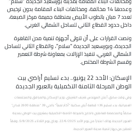
ومخالفات البناء المقامة بمدينة بورسعيد الجديدة “سلام”
وعددها 14 مخالفة، ومخالفات البناء المقامة بدون ترخيص
لعدد 7 مبان بالطوب الأبيض بمنطقة جميمة مركز الضبعة،
داخل حدود القطاع الثاني للساحل الشمالي الغربي.
ونصت القرارات على أن تتولى أجهزة تنمية مدن القاهرة
الجديدة، وبورسعيد الجديدة “سلام”، والقطاع الثاني للساحل
الشمالي الغربي، تنفيذ الإزالات بمعاونة شرطة التعمير
وقسم الشرطة المختص.
الإسكان: الأحد 22 يونيو.. بدء تسليم أراضي بيت
الوطن المرحلة الثامنة التكميلية بالعبور الجديدة
وفي وقت سابق، أعلن المهندس شريف الشربيني، وزير الإسكان والمرافق والمجتمعات
العمرانية، بدء تسليم 136 قطعة أرض سكنية “أكثر تميزاً” بالحي 39 “منطقة 2600 فدان”
سابقاً والمخصصة للعاملين بالخارج بالمرحلة الثامنة التكميلية بمشروع بيت الوطن بمدينة
العبور الجديدة.وذلك اعتباراَ من يوم الأحد 22/6/2025، وحتى يوم الثلاثاء 5/8/2025، وفقاً
للمقرر من جهاز تنمية مدينة العبور الجديدة.