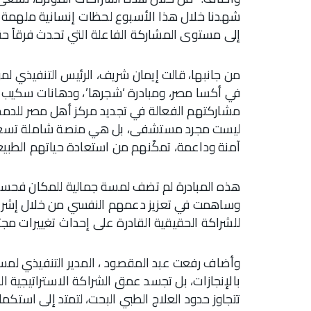
شهدنا خلال هذا الأسبوع لحظات إنسانية ملهمة ت
إلى مستوى المشاركة الفاعلة التي تحدث فرقاً حقيق
من جانبها، قالت إيمان شريف، الرئيس التنفيذي لم
في أكسا مصر، ومبادرة ‘شجرها’، ودهانات سكيب عل
مشاركتهم الفعالة في تجديد مركز أهل مصر للدم
ليست مجرد مستشفى، بل هي منصة شاملة تسعى 
آمنة وداعمة، تمكّنهم من استعادة حياتهم الطبيع
هذه المبادرة لم تضف لمسة جمالية للمكان فحسب
وساهمت في تعزيز دعمهم النفسي من خلال إشراكهم
للشراكة الحقيقية القادرة على إحداث تغييرات مجت
وأضاف رفعت عبد المقصود ، المدير التنفيذي لمس
بالإنجازات، بل تجسد عمق الشراكة الاستراتيجية الت
تتجاوز حدود العلاج الطبي البحت، لتمتد إلى استكما