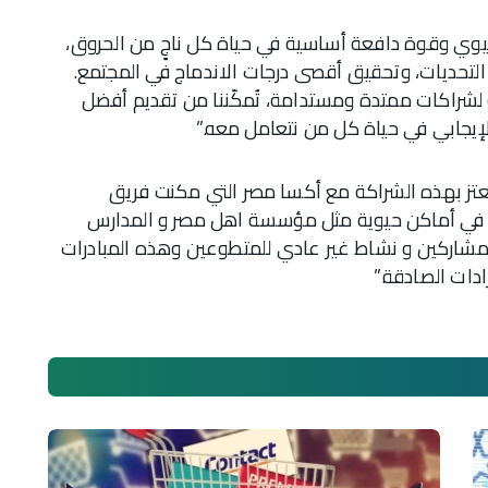
وي وقوة دافعة أساسية في حياة كل ناجٍ من الحروق،
لتحديات، وتحقيق أقصى درجات الاندماج في المجتمع.
 لشراكات ممتدة ومستدامة، تُمكّننا من تقديم أفضل
لإيجابي في حياة كل من نتعامل معه.”
عتز بهذه الشراكة مع أكسا مصر التي مكنت فريق
فة زراعة 1000 شجرة مثمرة في أماكن حيوية مثل مؤسسة اهل مصر و المدارس
المشاركين و نشاط غير عادي للمتطوعين وهذه المبادرات
ادات الصادقة.”