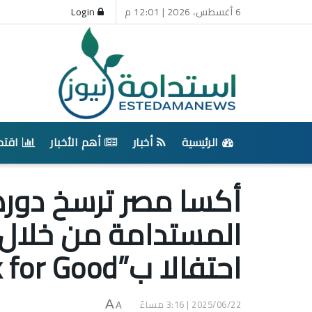
6 أغسطس، 2026 | 12:01 م
Login
الرئيسية
أخبار
أهم الأخبار
اقتص
أكسا مصر ترسخ دوره
المستدامة من خلال 
احتفالا ب”AXA Week for Good”
2025/06/22 | 3:16 مساءً
A
A