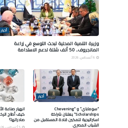
أخبار
وزيرة التنمية المحلية تبحث التوسع في زراعة
المانجروف.. 50 ألف شتلة لدعم الاستدامة
6 أغسطس، 2026
أخبار
“سوماباي” و “Chevening
انهيار صناعة ال
Scholarships” يعلنان شراكة
كيف أطاح الرك
استراتيجية لتمكين قادة المستقبل من
صادراتها؟
الشباب المصري
5 أغسطس، 2026