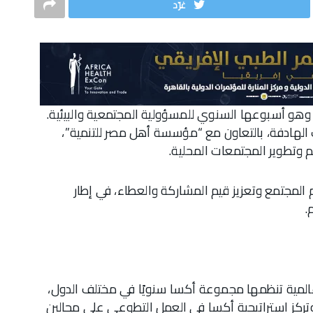
غرّد
صر بـ AXA Week for Good، وهو أسبوعها السنوي للمسؤولية المجتمعية والبيئية.
 الهادفة، بالتعاون مع “مؤسسة أهل مصر للتنمية”،
وتطوير المجتمعات المحلية.
لمجتمع وتعزيز قيم المشاركة والعطاء، في إطار
.
AXA W جزءًا من حملة عالمية تنظمها مجموعة أكسا سنويًا في مختلف الدول،
. وتركز استراتيجية أكسا في العمل التطوعي على مجالين