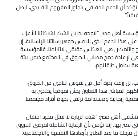
ؤكد أن الدعم الحقيقي يتجاوز المفهوم التقليدي، ليصل
ياً.”
ؤسسة أهل مصر: “نتوجه بجزيل الشكر لشركائنا الأعزاء
ى هذا الدعم الذي يلامس جوهر رسالتنا الإنسانية. إن
ج والتمكين هي انعكاس حقيقي لالتزامنا. فالمؤسسة
لإعادة دمج مصابي الحروق في المجتمع ضمن بيئة
ية بكامل طاقاتهم.
، بل زرعت بذرة أمل في نفوس الناجين من الحروق،
 المباشر. هذا التعاون يمثل نموذجاً يحتذى به
معية إيجابية ومستدامة ترتقي بحياة أفراد مجتمعنا.”
تشفى أهل مصر: “هذه الزيارة لا تمثل مجرد احتفال
ي نعتز بها. إننا نؤمن بأن الرعاية الشاملة لمرضى الحروق
ل مرحلة ما بعد العلاج بأبعادها النفسية والاجتماعية.