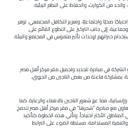
الحد من الكوارث، والحفاظ على النظم البيئية.
تياجًا صحيًا واجتماعيًا، وتعزيز التكافل المجتمعي. توفر
جماعية، إلى جانب التركيز على التطوع القائم على
دام خبراتهم لإحداث تأثير ملموس في المجتمع والبيئة.
AXA Week fo شارك موظفو الشركة في مبادرة لتجديد وتجميل مقر مركز أهل مصر
ة، بمشاركة فاعلة من بعض الناجين من الحروق،
نسانية، مما عزز شعور الناجين بالانتماء والرعاية. كما
1,000 شجرة مثمرة بالتعاون مع مبادرة “شجرها” في مقر مركز أهل مصر للدمج
 المناطق الأكثر احتياجاً. وتأتي هذه الخطوة كتأكيد
والتنمية المستدامة، مسلطة الضوء على الترابط