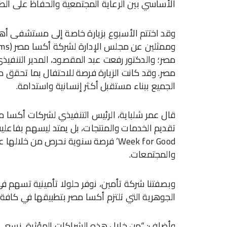
الأساسي بين الرعاية المجتمعية والحفاظ على الطب
وقد اختتم الأسبوع بزيارة خاصة إلى مستشفى أهل
مصر؛ والدكتور رفعت عبد المقصود، المدير التن
مصر. وقد كانت الزيارة فرصة للاحتفال بما تحقق من 
الجميع ببناء مستقبل أكثر إنسانية واستدامة.
قال عمر شلباية، الرئيس التنفيذي لشركات أكسا م
Week for Good’ فرصة سنوية نحرص من خ
والمجتمعات.
وبصفتنا شركة تأمين، نوفر حلولا تأمينية تسهم في
الجوهرية التي تلتزم أكسا مصر بتطبيقها في كافة 
وأضاف: “من خلال هذه الشراكات المؤثرة، نسعى ل