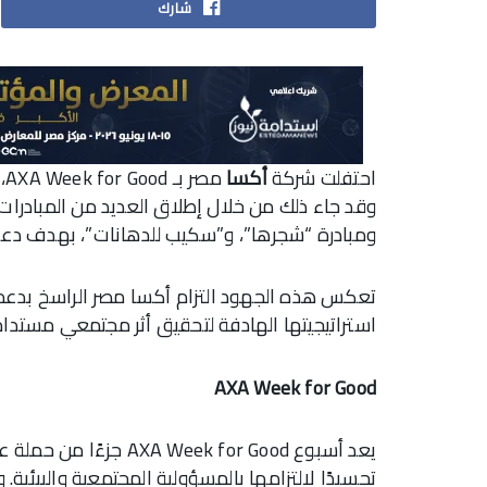
شارك
احتفلت شركة
أكسا
م
وقد جاء ذلك من خلال إطلاق العديد من المبادرات
ومبادرة “شجرها”، و”سكيب للدهانات”، بهدف دعم 
تعكس هذه الجهود التزام أكسا مصر الراسخ بدعم ا
استراتيجيتها الهادفة لتحقيق أثر مجتمعي مستدام
AXA Week for Good
يعد أسبوع eek for Good
تجسيدًا لالتزامها بالمسؤولية المجتمعية والبيئية