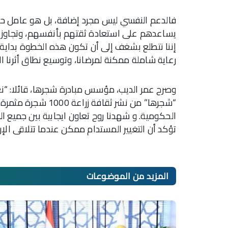
فالدعم النفسي ليس مجرد إضافة، بل هو عامل حي
يساعدهم على استعادة ثقتهم بأنفسهم، وتجاوز ا
إننا نتطلع بشغف إلى أن تكون هذه الخطوة بداية
رعاية شاملة ممكنة لمرضانا، وتوسيع نطاق أثرنا ا
وصرح عمر الديب، مؤسس مبادرة شجرها، قائلا: “ن
“شجرها” من نشر ثقا
الحكومية. و شهدنا روح تعاون ايجابية بين جميع 
تؤكد أن التغيير المستدام ممكن عندما تتلاقى الإر
المزيد من
الموضوعات