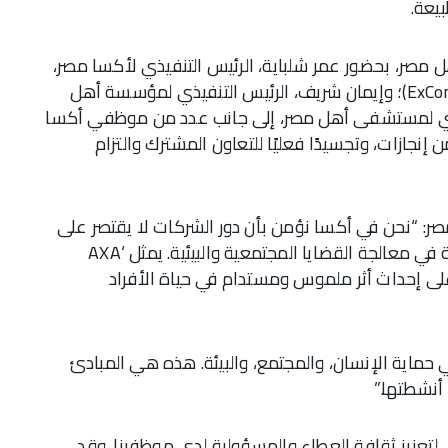
يعة.
 مصر، بحضور عمر شلباية، الرئيس التنفيذي لأكسا مصر،
وممثلين عن مجلس الإدارة لشركة أكسا مصر (ExComs)؛ وإيمان شريف، الرئيس التنفيذي لمؤسسة أهل
فيذي لمستشفى أهل مصر، إلى جانب عدد من موظفي أكسا
إنجازات، وتجسيدًا فعليًا للتعاون المشترك والتزام
صر: “نحن في أكسا نؤمن بأن دور الشركات لا يقتصر على
تقديم الخدمات والمنتجات، بل يمتد ليسهم بفاعلية في معالجة القضايا المجتمعية والبيئية. يمثل ‘AXA
لالها على إحداث أثر ملموس ومستدام في حياة الأفراد
 حماية الإنسان، والمجتمع، والبيئة. هذه هي المبادئ
أنشطتها.”
تعزيز ثقافة العطاء والمسؤولية لدى موظفينا. وقد