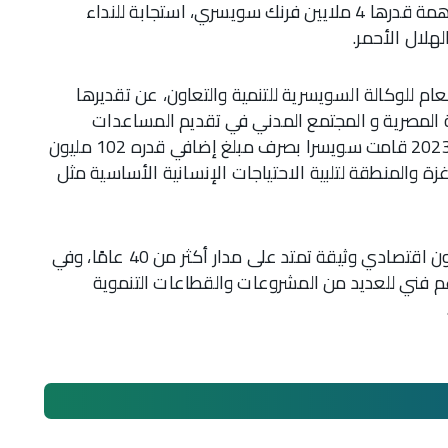
السويسري الهلال الأحمر المصري، من خلال مساهمة قدرها 4 ملايين فرنك سويسري، استجابة للنداء
هلال الأحمر.
لعام للوكالة السويسرية للتنمية والتعاون، عن تقديرها
ومة المصرية و المجتمع المدني في تقديم المساعدات
الإنسانية لسكان غزة، مشيرة إلى أنه في نوفمبر 2023 قامت سويسرا بصرف مبلغ إضافي قدره 102 مليون
زة والمنطقة لتلبية الاحتياجات الإنسانية الأساسية مثل
جدير بالذكر أن مصر وسويسرا ترتبطان بعلاقات تعاون اقتصادي وثيقة تمتد على مدار أكثر من 40 عامًا، وفي
دعم فني للعديد من المشروعات والقطاعات التنموية