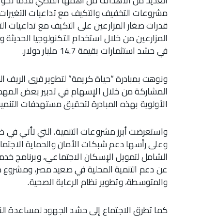
العديد من الأهداف من أهمها المضي قدمًا نحو ال
مشروعات التخفيف والتكيف مع تداعيات التغيرات ا
قدرات صغار المزارعين على التكيف مع تداعيات التغي
المزارعين من خلال استخدام التكنولوجيا الحديثة و
في حشد استثمارات بقيمة 14.7 مليار دولار.
ونوهت بمبادرة “حياة كريمة” لتطوير قرى الريف ا
المشاركة من خلال الإسهام في تدبير بعض المهما
الأولوية بهذه المبادرة لتحقيق مستهدفات التنمي
واستعرضت أبرز مشروعات التنمية، التي تأتي في ضوء
وعلى رأسها دعم شبكات الأمان والحماية الاجتماع
الشامل لتمويل الإسكان الاجتماعي، وبرنامج خدم
عن دعم التنمية المحلية في صعيد مصر، ومشروع د
والمتوسطة، وتطوير نظام الرعاية الصحية.
كما تطرق الاجتماع إلى حشد الجهود لمساعدة النازح