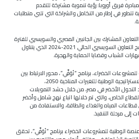
بادرة فريق أوروبا: رؤية تنموية مشتركة للتقدم
ية تتطور في إطار من التكامل والشراكة التي تلبي متطلبات
.
التعاون المشترك بين الجانبين المصري والسويسري للفترة
من 2025 – 2028 ، والذي سيستمر على غرار برنامج التعاون السويسري الحالي 2021-2024 الذي يتناول
ارات الشباب وقضايا الحماية والهجرة.
مشروعات الخضراء، برنامج “نُوَفِّي”، محور الارتباط بين
مشروعات المياه والغذاء والطاقة، بهدف تنفيذ الاستراتيجية الوطنية للتغيرات المناخية 2050،
وطنيًا NDCs، وتحفيز جهود التحول الأخضر في مصر، من خلال حشد التمويلات
لقطاع الخاص، والتي تم خلالها اتباع نهج شامل وأخضر
 قطاعات المياه والغذاء والطاقة، والاستفادة من
ت إلى مرحلة التنفيذ.
 الوطنية للمشروعات الخضراء برنامج “نُوَفِّي”، تحقق