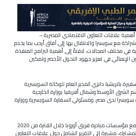
، أهمية علاقات التعاون الاقتصادي المصرية –
راكة مع سويسرا والانتقال بها إلى آفاق أرحب بما يخدم
وية في مختلف المجالات، لافتةً إلى أهمية البرامج المنفذة
ن الإنمائي في تعزيز جهود التحول الأخضر وتمكين
يرة باتريشيا دانزي المدير العام للوكالة السويسرية
سم الشرق الأوسط وشمال أفريقيا بوزارة الخارجية
 سويسرا لدى مصر، ومسئولي السفارة السويسرية ووزارة
واستعرضت الدكتورة رانيا المشاط التعاون المتميز مع مؤسسات مبادرة فريق أوروبا خلال الفترة من 2020
عمل المشترك، مشيرة إلى التقرير الشامل حول علاقات التعاون