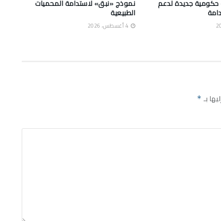
 حكومية جديدة لدعم
نموذج «نبق» لاستدامة المحميات
دامة
الطبيعية
4 أغسطس، 2026
يها بـ
*