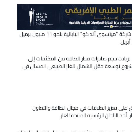
قالت شركة قطر للطاقة إنها وقعت اتفاقية لتزويد شركة “ميتسوي آند كو” اليابانية بنحو 11 مليون برميل
بريل.
 لزيادة حجم صادرات قطر للطاقة من المكثفات إلى
شروع توسعة حقل الشمال للغاز الطبيعي المسال في
ق على تعزيز العلاقات في مجال الطاقة والتعاون
حد البلدان الرئيسية المنتجة للغاز.