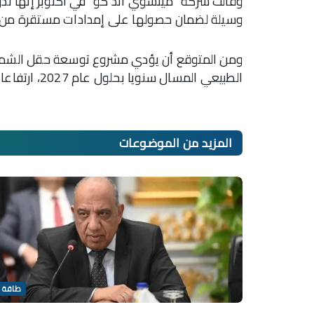
وقالت شركة “ميتسوي آند كو” في أكتوبر إنها ت
وسيلة لضمان حصولها على إمدادات مستقرة من ال
الطبيعي المسال سنويا بحلول عام 2027، ارتفاعا من 77 مليون طن متري حاليا.
المزيد من
الموضوعات
طاقة