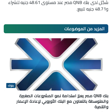
سُجّل لدى بنك QNB مصر عند مستوى 48.61 جنيه للشراء
و48.71 جنيه للبيع.
المزيد من
الموضوعات
بنوك
بنك QNB مصر يعزز استدامة نمو المشروعات الصغيرة
والمتوسطة بالتعاون مع البنك الأوروبي لإعادة الإعمار
والتنمية