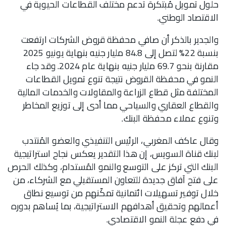
حلول تمويل مُبتكرة تدعم مختلف القطاعات الحيوية في
الاقتصاد الوطني.
والجدير بالذكر أن صافي محفظة قروض الشركات ارتفعت
بنسبة 22% لتصل إلى 84.8 مليار جنيه بنهاية يونيو 2025
مقارنة بنحو 69.7 مليار جنيه بنهاية عام 2024. وقد جاء
النمو في محفظة القروض نتيجة تنوع تمويل القطاعات
المختلفة مثل قطاع الزراعة والمقاولات والخدمات المالية
والقطاع العقاري والسياحي مما أدى إلى توزيع المخاطر
وتنوع عملاء محفظة البنك.
وقال عاكف المغربي، الرئيس التنفيذي والعضو المُنتدب
لبنك قناة السويس، إن هذا التقدير يعكس نجاح استراتيجية
البنك التي تركز على التوسع والنمو المُستدام، وكذلك الحرص
على فتح آفاق جديدة للتعاون المستقبلي مع الشركاء، من
خلال توفير تسهيلات ائتمانية تمكّنهم من توسيع نطاق
أعمالهم وتحقيق أهدافهم الاستراتيجية، بما يُساهم بدوره
في دفع عجلة النمو الاقتصادي.