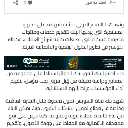
ويُعد هذا التقدير الدولي بمثابة شهادة على الجهود
المستمرة التي يبذلها البنك لتقديم خدمات ومنتجات
مصرفية مُبتكرة تُلبي تطلعات كافة شرائح العملاء، وكذلك
التوسع في تطوير الحلول الرقمية والائتمانية المرنة.
جاء اختيار البنك للفوز بتلك الجوائز استنادًا على مجموعة من
المعايير ودراسة دقيقة من قٍبل فريق بحث مؤهل، لتقييم
أداء المؤسسات وإنجازاتهم الاستثنائية.
شهد بنك قناة السويس تحول ملحوظ خلال الفترة الماضية،
وخاصة في قطاع تمويل الشركات الكُبرى، حيث تمكن البنك
من بناء قاعدة عملاء قوية ومتنوعة، كما حرص على نمو
محفظته الائتمانية مع الحفاظ على جودة الأصول، وتقديم