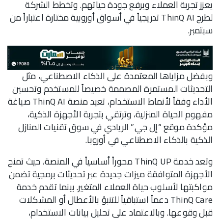
يعزز تجربة العملاء ويرفع جودة حياتهم. وتخطط الشركة
لطرح ThinQ AI تدريجياً في أسواق أوروبية مختارة اعتباراً من
سبتمبر.
وبفضل مزاياها المعتمدة على الذكاء الاصطناعي، مثل
التحديثات المستمرة المصممة خصيصاً للمستخدم وتحسين
الأداء وفقاً لأنماط الاستخدام، تعيد منصة ThinQ AI صياغة
مفهوم الحياة المنزلية، وترتقي بتجربة الأجهزة الذكية،
مؤكدة موقع “إل جي” الريادي في سوق تقنيات المنازل
الذكية بالذكاء الاصطناعي في أوروبا.
وتعد خدمة ThinQ UP محوراً أساسياً في المنصة، حيث تمنح
الأجهزة المتوافقة ميزات جديدة عبر تحديثات برمجية تضمن
مواكبتها لأسلوب حياة العملاء المتغير. بينما تقدم خدمة
ThinQ Care دعماً استباقياً للتنبؤ بالأعطال أو المشكلات
قبل وقوعها. وبالاعتماد على تحليل بيانات الاستخدام،