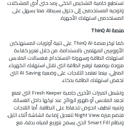
تستطيع خاصية التشخيص الذكي رصد حتى أدق المشكلات
وتوجيه المستخدمين إلى حلول بسيطة، مما يسهل على
المستخدمين استهلاك الأجهزة.
منصة ThinQ AI
كما تركز منصة ThinQ AI على تلبية أولويات المستهلكين
الأوروبيين المهتمين بالاستدامة، من خلال تعزيز كفاءة
استهلاك الطاقة وسهولة الاستخدام. فغسالات الملابس
مزودة بوضعية توفير الطاقة التي تقلل استهلاك الكهرباء
المنزلي، بينما تعتمد الثلاجات على وضعية AI Saving التي
تخفض استهلاك الطاقة بذكاء.
وتشمل الميزات الأخرى خاصية Fresh Keeper التي تمنع
تجعد الملابس أو ظهور الروائح عند تركها داخل الغسالة،
وتنبيه تنظيف الحوض للحفاظ على النظافة. أما الثلاجات
فتضم ميزة Night View لتعديل إضاءة الشاشة أثناء الليل،
ونظام Smart Fill الذي يسمح بتوزيع المياه بدقة، مع