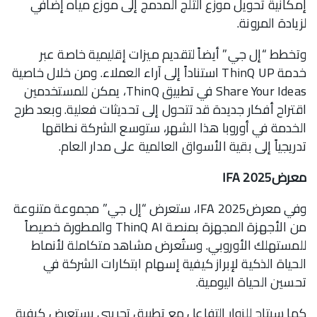
إمكانية تحويل موزع الثلج المدمج إلى موزع مياه إضافي
لزيادة المرونة.
وتخطط “إل جي” أيضاً لتقديم ميزات إقليمية خاصة عبر
خدمة ThinQ UP استناداً إلى آراء العملاء. ومن خلال خاصية
Share Your Ideas في تطبيق ThinQ، يمكن للمستخدمين
اقتراح أفكار جديدة قد تتحول إلى تحديثات فعلية. وبعد طرح
الخدمة في أوروبا هذا الشهر، ستوسع الشركة نطاقها
تدريجياً إلى بقية الأسواق العالمية على مدار العام.
معرضIFA 2025
وفي معرضIFA 2025، ستعرض “إل جي” مجموعة متنوعة
من الأجهزة المجهزة بمنصة ThinQ AI والمطورة خصيصاً
للمستهلك الأوروبي. وستُعرض مشاهد متكاملة لأنماط
الحياة الذكية لإبراز كيفية إسهام ابتكارات الشركة في
تحسين الحياة اليومية.
كما سيتاح للزوار التفاعل مع تطبيق تجريبي يستعرض كيفية