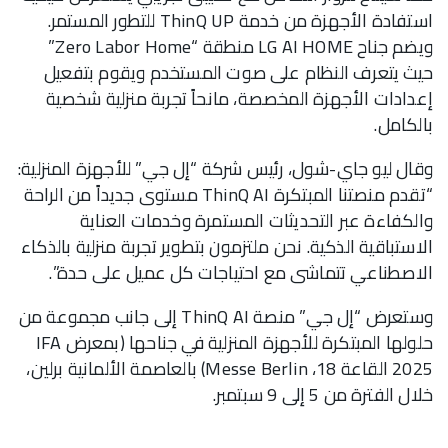
استفادة الأجهزة من خدمة ThinQ UP للتطور المستمر.
ويضم جناح LG AI HOME منطقة “Zero Labor Home”
حيث يتعرف النظام على صوت المستخدم ويقوم بتفعيل
إعدادات الأجهزة المخصصة، مانحاً تجربة منزلية شخصية
بالكامل.
وقال ليو جاي-شول، رئيس شركة “إل جي” للأجهزة المنزلية:
“تقدم منصتنا المبتكرة ThinQ AI مستوى جديداً من الراحة
والكفاءة عبر التحديثات المستمرة وخدمات العناية
الاستباقية الذكية. نحن ملتزمون بتطوير تجربة منزلية بالذكاء
الاصطناعي تتماشى مع احتياجات كل عميل على حدة”.
وستعرض “إل جي” منصة ThinQ AI إلى جانب مجموعة من
حلولها المبتكرة للأجهزة المنزلية في جناحها (بمعرض IFA
2025 القاعة 18، Messe Berlin) بالعاصمة الألمانية برلين،
خلال الفترة من 5 إلى 9 سبتمبر.