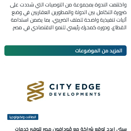
واختتمت الندوة بمجموعة من التوصيات التي شددت على
ضرورة التكامل بين الدولة والمطورين العقاريين في وضع
آليات تنفيذية واضحة للملف الضريبي، بما يضمن استدامة
القطاع، ودوره كمحرك رئيسي للنمو الاقتصادي في مصر.
المزيد من
الموضوعات
اتصالات وتكنولوجيا
سيتي إيدج توقع شراكة مع ڤودافون مصر لتوفير خدمات