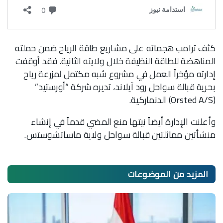
كثف ترامب هجماته على مشاريع طاقة الرياح ضمن حملته
المناهضة للطاقة النظيفة خلال ولايته الثانية. فقد أوقفت
إدارته مؤخراً العمل في مشروع شبه مكتمل لمزرعة رياح
بحرية قبالة سواحل رود آيلاند، تديره شركة “أورستيد”
(Orsted A/S) الدنماركية.
وأعلنت الإدارة أيضاً نيتها منع المضي قدماً في إنشاء
منشأتين مماثلتين قبالة سواحل ولاية ماساتشوستس.
المزيد من
الموضوعات