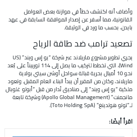
وأضاف أنه اكتشف خطأ في موازنة بعض العوامل
القانونية، مما أسفر عن إصدار الموافقة السابقة في عهد
بايدن، بحسب ما ورد في الوثيقة.
تصعيد ترامب ضد طاقة الرياح
يجري تطوير مشروع ماريلاند عبر شركة “يو إس ويند” (US
Wind)، التي تخطط لتركيب ما يصل إلى 114 توربيناً على بُعد
نحو 10 أميال بحرية قبالة سواحل أوشن سيتي بولاية
ماريلاند، وكان من المقرر أن يبدأ البناء العام المقبل. وتعود
ملكية “يو إس ويند” إلى صناديق تُدار من قبل “أبولو غلوبال
مانجمنت” (Apollo Global Management) وشركة تابعة
لـ”توتو هولدينغ” (Toto Holding SpA).
اقرأ أيضًا: