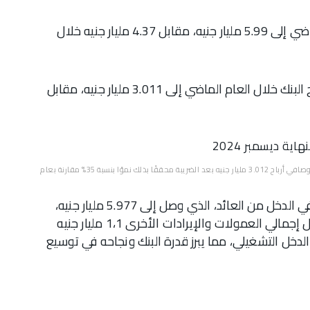
وارتفع صافي دخل البنك من العائد خلال العام الماضي إلى 5.99 مليار جنيه، مقابل 4.37 مليار جنيه خلال
وعلى صعيد القوائم غير المجمعة، ارتفع صافي ربح البنك خلال العام الماضي إلى 3.011 مليار جنيه، مقابل
وفي وقت سابق، أعلن البنك عن تسجيل أرباح قبل الضريبة 4.295 مليار جنيه، وصافي أرباح 3.012 مليار جنيه بعد الضريبة محققًا بذلك نموًا بنسبة 35% مقارنة بعام
يرجع هذا الأداء القوي إلى زيادة ملحوظة في صافي الدخل من العائد، الذي وصل إلى 5.977 مليار جنيه،
محققاً نمواً بنسبة 36.7%، بالإضافة إلى ذلك، سجل إجمالي العمولات والإيرادات الأخرى 1،1 مليار جنيه
 ليسجل 15.8% من إجمالي الدخل التشغيلي، مما يبرز قدرة البنك ونجاحه في توسيع