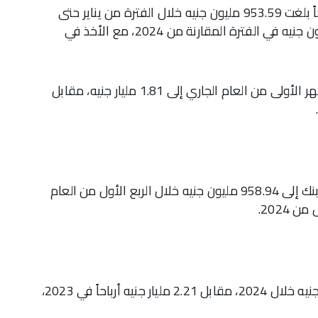
وأوضح البنك في بيان للبورصة اليوم، أنه حقق أرباحاً بلغت 953.59 مليون جنيه خلال الفترة من يناير حتى
نهاية مارس 2025، مقابل أرباح بلغت 553.27 مليون جنيه في الفترة المقارنة من 2024، مع الأخذ في
وارتفع صافي دخل البنك من العائد خلال الثلاثة أشهر الأولى من العام الجاري إلى 1.81 مليار جنيه، مقابل
وعلى مستوى الأعمال المستقلة، ارتفعت أرباح البنك إلى 958.94 مليون جنيه خلال الربع الأول من العام
وحقق بنك البركة مصر، صافي ربح بلغ 3.005 مليار جنيه خلال 2024، مقابل 2.21 مليار جنيه أرباحاً في 2023،