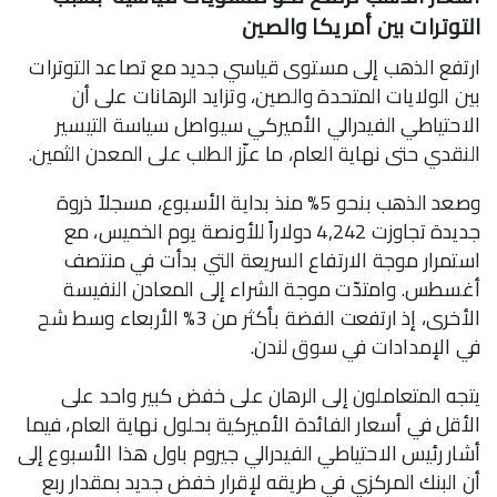
التوترات بين أمريكا والصين
ارتفع الذهب إلى مستوى قياسي جديد مع تصاعد التوترات
بين الولايات المتحدة والصين، وتزايد الرهانات على أن
الاحتياطي الفيدرالي الأميركي سيواصل سياسة التيسير
النقدي حتى نهاية العام، ما عزّز الطلب على المعدن الثمين.
وصعد الذهب بنحو 5% منذ بداية الأسبوع، مسجلاً ذروة
جديدة تجاوزت 4,242 دولاراً للأونصة يوم الخميس، مع
استمرار موجة الارتفاع السريعة التي بدأت في منتصف
أغسطس. وامتدّت موجة الشراء إلى المعادن النفيسة
الأخرى، إذ ارتفعت الفضة بأكثر من 3% الأربعاء وسط شح
في الإمدادات في سوق لندن.
يتجه المتعاملون إلى الرهان على خفض كبير واحد على
الأقل في أسعار الفائدة الأميركية بحلول نهاية العام، فيما
أشار رئيس الاحتياطي الفيدرالي جيروم باول هذا الأسبوع إلى
أن البنك المركزي في طريقه لإقرار خفض جديد بمقدار ربع