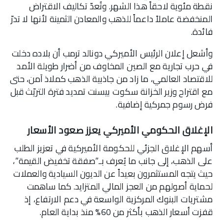
نقطة مئوية لاحقاً هذا الشهر. وتُعدّ تكاليف الاقتراض
المنخفضة عاملاً داعماً للذهب والمعادن الثمينة لأنها لا تدرّ
فائدة.
وأشعل إعلان الرئيس الأميركي دونالد ترمب أن بلاده دخلت
في حرب تجارية مع الصين المخاوف من أضرار طويلة الأمد
للاقتصاد العالمي، ما زاد من جاذبية الذهب كملاذ آمن، حتى
مع اقتراح وزير الخزانة سكوت بيسنت تمديد فترة التريّث قبل
فرض رسوم جمركية إضافية.
الإغلاق الحكومي الأميركي يعزز صعود الأسعار
أسهم الإغلاق الجزئي للحكومة الأميركية في تعزيز الطلب
على الذهب، إلى جانب ما يُعرف بـ”صفقة تخفيض القيمة”،
حيث يتجه المستثمرون بعيداً عن الديون السيادية والعملات
لحماية أصولهم من العجز المالي المتزايد. كما ساهمت
مشتريات البنوك المركزية الواسعة في دعم الارتفاع، إذ
قفزت أسعار الذهب بأكثر من 60% منذ بداية العام.