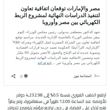
ارتفع الذهب الفوري بنسبة 0.5% إلى 4,232.98 دولار
للأونصة عند الساعة 12:00 ظهراً في سنغافورة، ولم يطرأ
تغير يُذكر على الفضة، في حين تراجع مؤشر بلومبرغ للدولار