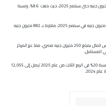
وبلغت نسبة القروض إلى حقوق الملكية 1,031 مليون جنيه حتى سبتمبر 2025، حيث بلغت 8.6%، ونسبة
وانخفض صافي الديون بنسبة 31% ليصل إلى 612 مليون جنيه في سبتمبر 2025، مقارنة بـ 882 مليون جنيه
ويرجع هذا التحسن إلى استكمال اجراءات زيادة رأس المال بمبلغ 250 مليون جنيه مصري، مما عزز المركز
ي المستقبل.
وارتفع إجمالي حقوق الملكية (القيمة الدفترية) بنسبة 20% في الربع الثالث من عام 2025 ليصل إلى 12,055