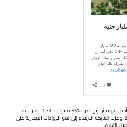
وبلغ صافي ربح الشركة 1.8 مليار جنيه خلال تسعة أشهر بهامش ربح قدره %65 مقارنة بـ 1.79 مليار جنيه
وهامش ربح %64 خلال نفس الفترة من عام 2024، وعزت الشركة الارتفاع إلى نمو الإيرادات الإيجارية على
لال الفترة.