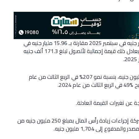
ديسمبر 2024، بزيادة قدرها %9 منذ بداية العام. ويعادل ذلك قيمة إجمالية لألصول تبلغ 171.3 ألف جنيه
وعلى أساس ربعي، فقد سجل صافي الربح 779 مليون جنيه، بنسبة نمو 207% في الربع الثالث من عام
جة عن تغيرات القيمة العادلة.
وفي إطار عملية الطرح العام الأولي، استكملت الشركة إجراءات زيادة رأس المال بمبلغ 250 مليون جنيه من