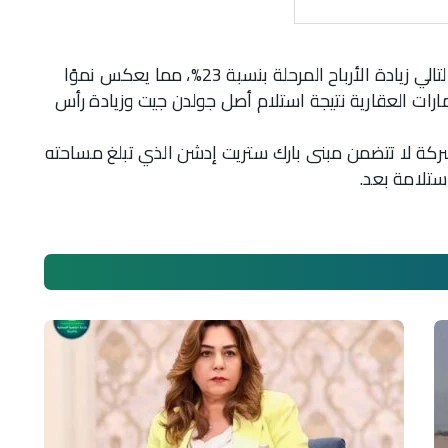
وترجع هذه الزيادة إلى ارتفاع صافي ربح الفترة و بالتالي زيادة الأرباح المرحلة بنسبة 23%، مما يعكس نموًا
ثمارات العقارية نتيجة استلام أصل جولدن جيت وزيادة رأس
للشركة لا تتضمن مبنى بارك ستريت إدشن الذي تبلغ مساحته