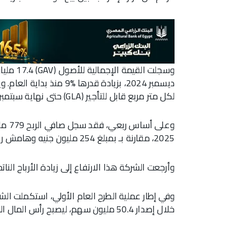
وسجلت القيمة الإجمالية للأصول (GAV) 17.4 مليار جنيه في سبتمبر 2025 مقارنة بـ 15.96 مليار جنيه في
لكل متر مربع قابل للتأجير (GLA) حتى نهاية سبتمبر 2025.
2025، مقارنة بـ بمبلغ 254 مليون جنيه وهامش ربح %49 في الربع الثالث من عام 2024.
وأرجعت الشركة هذا الارتفاع إلى زيادة الأرباح النات
خلال إصدار 50.4 مليون سهم، ليصبح رأس المال المصدر والمدفوع إلى 1,704 مليون جنيه.