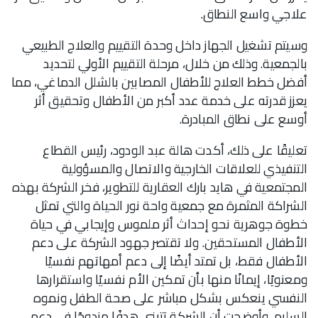
علاجي واسع النطاق.
وسيتم تشغيل الجهاز داخل وحدة التقييم والعلاج الطبيعي
بالجمعية. وذلك من خلال، مرحلة التقييم الأولي لتحديد
أفضل خطط العلاج للأطفال المصابين بالشلل الدماغي، مما
يعزز قدرته على خدمة عدد أكبر من الأطفال وتحقيق أثر
أوسع على نطاق المبادرة.
تعليقًا على ذلك، أكدت هالة عبد الودود، رئيس القطاع
التنفيذي للعلاقات الخارجية والاتصال والمسؤولية
المجتمعية في هايد بارك العقارية للتطوير، فخر الشركة بهذه
الشراكة المثمرة مع جمعية واحة نور الحياة والتي تمثل
خطوة جوهرية نحو إحداث أثر ملموس وإيجابي في حياة
الأطفال المستحقين. ولا تقتصر جهود الشركة على دعم
الأطفال فقط، بل تمتد أيضًا إلى دعم أمهاتهم نفسيًا
ومعنويًا، إيمانًا منها بأن تمكين الأم نفسيًا واستقرارها
النفسي ينعكس بشكل مباشر على صحة الطفل ونموه
السليم. وأوضحت أن الشركة تتبنى هدفًا مزدوجًا في دعم