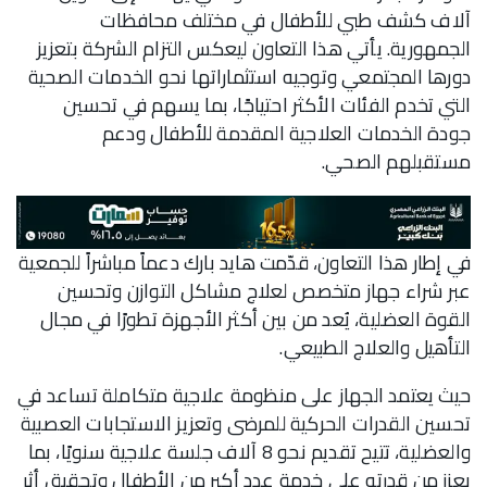
آلاف كشف طبي للأطفال في مختلف محافظات
الجمهورية. يأتي هذا التعاون ليعكس التزام الشركة بتعزيز
دورها المجتمعي وتوجيه استثماراتها نحو الخدمات الصحية
التي تخدم الفئات الأكثر احتياجًا، بما يسهم في تحسين
جودة الخدمات العلاجية المقدمة للأطفال ودعم
مستقبلهم الصحي.
في إطار هذا التعاون، قدّمت هايد بارك دعماً مباشراً للجمعية
عبر شراء جهاز متخصص لعلاج مشاكل التوازن وتحسين
القوة العضلية، يُعد من بين أكثر الأجهزة تطورًا في مجال
التأهيل والعلاج الطبيعي.
حيث يعتمد الجهاز على منظومة علاجية متكاملة تساعد في
تحسين القدرات الحركية للمرضى وتعزيز الاستجابات العصبية
والعضلية، تتيح تقديم نحو 8 آلاف جلسة علاجية سنويًا، بما
يعزز من قدرته على خدمة عدد أكبر من الأطفال وتحقيق أثر