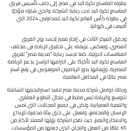
بطولة الماسترز لكرة اليد في مصر، إلى جانب تأسيس فريق
الماسترز لكرة اليد تحت رعاية الشركة، والذي شارك مؤخرًا
في بطولة كأس العالم لكرة اليد للمحترفين 2024 التي
أُقيمت في كرواتيا.
وحقق المركز الثالث في إنجاز مميز يُجسد روح الفريق
المصري، ويعكس عزيمته على تحقيق الريادة في مختلف
المنافسات الدولية، كما تجسد رعاية “مدينة مصر” لفريق
الماسترز لكرة اليد تأكيدًا على التزامها الراسخ بدعم الرياضة
المصرية، وإيمانها بدور الرياضيين الموهوبين في رفع اسم
مصر عاليًا في المحافل العالمية.
وبذلك تواصل شركة مدينة مصر تنفيذ استراتيجيتها الشاملة
للتوسع والريادة ليس فقط في مجال التطوير العقاري
والتنمية العمرانية، ولكن في جميع المجالات التي تمس
الإنسان والمجتمع، وتعمل على خلق بيئة محفزة للإبداع
والابتكار والتميز، حيث تفخر الشركة بإرثها الممتد لأكثر من
65 عامًا من العمل والنجاح، الذي جعلها من المؤسسات