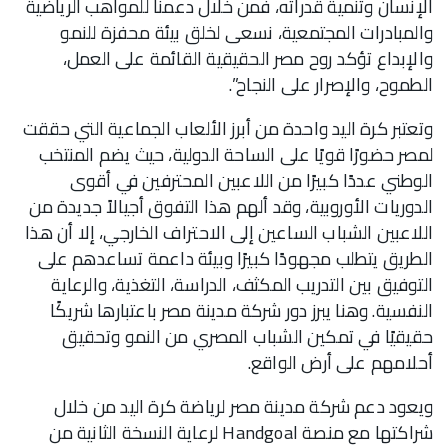
الإنسان وتنمية قدراته، فمن خلال دعمنا للمواهب الرياضية
والمبادرات المجتمعية، نسعى لخلق بيئة محفزة للنمو
والإبداع تؤكد روح مصر الحقيقية القائمة على العمل،
الطموح، والإصرار على النجاح”.
وتعتبر كرة اليد واحدة من أبرز الألعاب الجماعية التي حققت
لمصر حضورًا قويًا على الساحة الدولية، حيث يضم المنتخب
الوطني عددًا كبيرًا من اللاعبين المحترفين في أقوى
الدوريات الأوروبية، وقد ألهم هذا التفوق أجيالاً جديدة من
اللاعبين الشباب الساعين إلى الاحتراف الخارجي، إلا أن هذا
الطريق يتطلب مجهودًا كبيرًا وبيئة داعمة تساعدهم على
التوفيق بين التدريب المكثف، الدراسة، التغذية، والرعاية
النفسية. وهنا يبرز دور شركة مدينة مصر باعتبارها شريكًا
حقيقيًا في تمكين الشباب المصري من النمو وتحقيق
أحلامهم على أرض الواقع.
ويعود دعم شركة مدينة مصر لرياضة كرة اليد من خلال
شراكتها مع منصة Handgoal لرعاية النسخة الثانية من