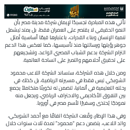
تأتي هذه المبادرة تجسيدًا لإيمان شركة مدينة مصر بأن
النمو الحقيقي لا يقتصر على العمران فقط، بل يمتد ليشمل
تنمية الإنسان وبناء القدرات، باعتبارها قيمًا أساسية تُمثل
جوهر رؤيتها ورسالتها منذ تأسيسها، كما تعكس هذا الدعم
التزام الشركة بدعم الشباب المصري الواعد، وتشجيعهم
على تحقيق أحلامهم والتميز على الساحة العالمية.
ومن خلال هذه الشراكة، ستساند الشركة اللاعب محمود
الشوبكي ليس فقط في مسيرته الرياضية، بل كذلك في
رحلته التعليمية في ألمانيا، لتضمن له تكوينًا متكاملاً يجمع
بين التفوق الأكاديمي والاحتراف الرياضي، ويجعل منه
نموذجًا يُحتذى وسفيرًا لأسم مصر في أوروبا.
وفي هذا الإطار، وقّعت الشركة اتفاقًا مع أحمد الشوبكي،
والد اللاعب، يتضمن دعم “محمود” لمدة ثلاث سنوات خلال