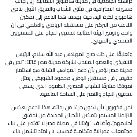
دراسته الجامعية في مدينة هامبورج الألمانية، إلى جانب
مسيرته الاحترافية في فئتي الشباب والفريق الأول بنادي
هامبورج لكرة اليد، حيث يهدف هذا الدعم إلى تمكين
اللاعب من التركيز على مستقبله الرياضي والعلمي في آن
واحد، وتوفير البيئة المثالية لتحقيق النجاح على المستويين
الشخصي والمهني.
وتعليقًا على ذلك صرح المهندس عبد الله سلام، الرئيس
التنفيذي والعضو المنتدب لشركة مدينة مصر قائلاً: “نحن في
مدينة مصر نؤمن بأن دعم المواهب الشابة هو استثمار
حقيقي في مستقبل الوطن، محمود الشوبكي يمثل
نموذجًا مشرفًا للشباب المصري الطموح، الذي يسعى
لتحقيق النجاح والتميز على الساحة العالمية.
نحن فخورون بأن نكون جزءًا من رحلته، هذا الدعم يعكس
التزامنا المستمر بتمكين الأجيال الجديدة من تحقيق
أحلامهم”. وأضاف: “رؤيتنا في مدينة مصر لا تقتصر على بناء
مجتمعات عمرانية متكاملة فحسب، بل تمتد لتشمل بناء