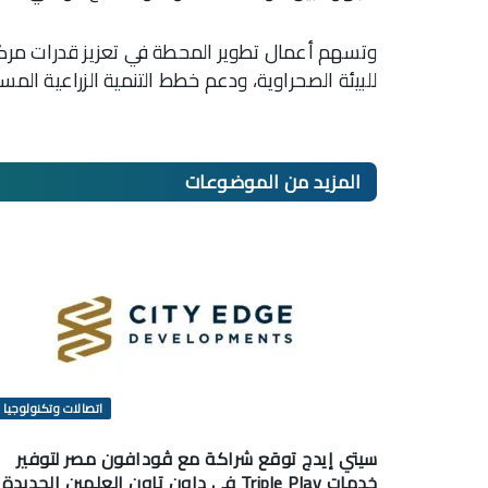
وتسهم أعمال تطوير المحطة في تعزيز قدرات مركز 
للبيئة الصحراوية، ودعم خطط التنمية الزراعية المس
المزيد من
الموضوعات
اتصالات وتكنولوجيا
سيتي إيدج توقع شراكة مع ڤودافون مصر لتوفير
خدمات Triple Play في داون تاون العلمين الجديدة