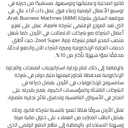
ڤاليو المحلية وعملياتها وتوسعها، مستفيدًا من خبرته في
توسيع الأعمال الرقمية وبناء فرق عمل ذات أداء عالٍ. في
موقعه السابق بشركة Arab Business Machines (ABM)،
التي تعد الموزع الإقليمي لشركة Apple، عمل على تعزيز
أعمال الشركة مع شركات الاتصالات في الأردن. كما شغل
منصب المدير العام لشركة Zood Super App، حيث أطلق
خدمات التجارة الإلكترونية وميزة الشراء الآن والدفع لاحقًا،
محققًا نموًا شهريًا بأكثر من 10%.
بالإضافة إلى ذلك، قام بإدارة استراتيجيات المنتجات والتجارة
الإلكترونية لمحفظة تتجاوز قيمتها مليار دولار في شركة
سامسونج للإلكترونيات في الأردن. بفضل خبراته في
الشركات الناشئة والمؤسسات الكبيرة، يتميز بقدرته على
النجاح في الأسواق التنافسية وتحقيق نتائج تجارية متميزة.
تمثل الأردن سوقًا هامًا للنمو بالنسبة لشركة ڤاليو، وذلك
بفضل الطلب المتزايد من العملاء على حلول مالية مرنة
وسهلة الاستخدام، بالإضافة إلى نظام الدفع الرقمي الذي