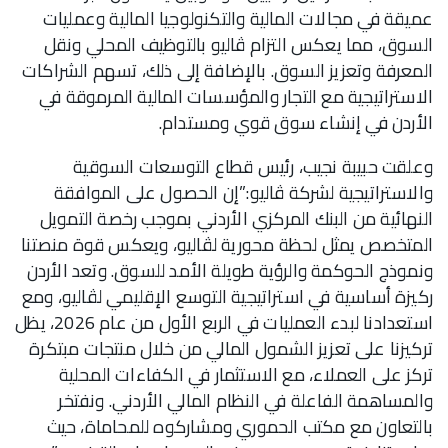
عميقة في مجالات المالية والتكنولوجيا المالية وعمليات
السوق، مما يعكس التزام ڤاليو بالتوظيف المحلي ونقل
المعرفة وتعزيز السوق. بالإضافة إلى ذلك، تسهم الشراكات
الاستراتيجية مع التجار والمؤسسات المالية المرموقة في
الأردن في إنشاء سوق قوي ومستدام.
وعلقت حبيبة نجيب، رئيس قطاع التوسعات السوقية
والاستراتيجية لشركة ڤاليو:”إن الحصول على الموافقة
النهائية من البنك المركزي الأردني بموجب رخصة التمويل
المتخصص يمثل لحظة محورية لڤاليو، ويعكس قوة منصتنا
ونموذج الحوكمة والرؤية طويلة الأمد للسوق. وتعد الأردن
ركيزة أساسية في استراتيجية التوسع الإقليمي لڤاليو، ومع
استعدادنا لبدء العمليات في الربع الأول من عام 2026، يظل
تركيزنا على تعزيز الشمول المالي من خلال منتجات مبتكرة
تركز على العملاء، مع الاستثمار في الكفاءات المحلية
والمساهمة الفاعلة في النظام المالي الأردني. ونفتخر
بالتعاون مع مكتب الحموري ومشاركوه للمحاماة، حيث