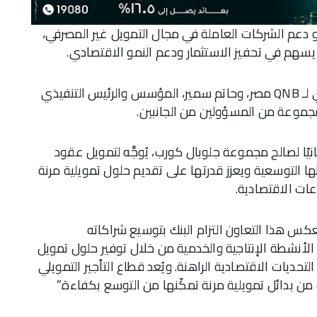
و دعم الشركات العاملة في مجال التمويل غير المصرفي،
يسهم في تحفيز الاستثمار ودعم النمو الاقتصادي.
وقام بتوقيع الاتفاقية محمد بدير، الرئيس التنفيذي لـ QNB مصر، وحاتم سمير، المؤسس والرئيس التنفيذي
جموعة من المسؤولين من الجانبين.
نيًا لصالح مجموعة جلوبال كورب، يُوجَّه لتمويل عقود
ها التوسعية ويعزز قدرتها على تقديم حلول تمويلية مرنة
ات الاقتصادية.
، الرئيس التنفيذي لـ QNB مصر: “يعكس هذا التعاون التزام البنك بتوسيع شراكاته
 الأنشطة الإنتاجية والخدمية من خلال توفير حلول تمويل
حديات الاقتصادية الراهنة. ويُعد قطاع التأجير التمويلي
 من بدائل تمويلية مرنة تمكّنها من التوسع بكفاءة.”