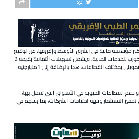
غرّد
 QNB مصر، الشركة التابعة لمجموعة QNB، أكبر مؤسسة مالية في الشرق الأوسط وإفريقيا، عن توقيع
عقد منح تسهيلات ائتمانية مع مجموعة جلوبال كورب للخدمات المالية، ويشمل تسهيلات ائتمانية بقيمة 2
مليار جنيه مصري، مخصصة لتمويل عقود التأجير التمويلي بمختلف القطاعات، هذا بالإضافة إلى 1مليارجنيه
و دعم القطاعات الحيوية في الأسواق التي تعمل بها،
تحفيز الاستثمار وتلبية احتياجات الشركات، بما يسهم في