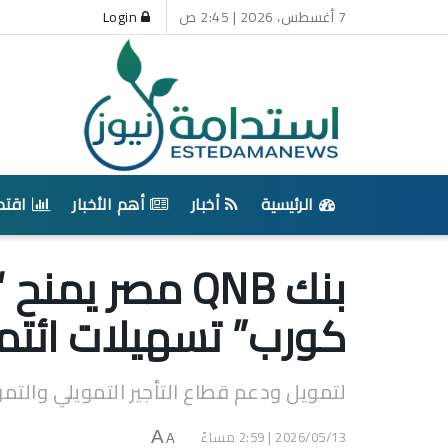
7 أغسطس، 2026 | 2:45 ص
Login
الرئيسية
أخبار
أهم الأخبار
اقتص
بنك QNB مصر ي
كورب” تسهيلات ائتمانية بقيم
لتمويل ودعم قطاع التأجير التمويلي والتم
2026/05/13 | 2:59 مساءً
A
A