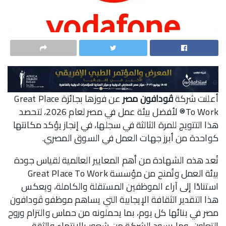
أعلنت شركة
ڤودافون مصر
عن فوزها بجائزة Great Place
To Work® لأفضل بيئة عمل في مصر لعام 2026، لتحصد
هذا التتويج للمرة الثالثة في سجلها، في إنجاز يؤكد مكانتها
كواحدة من أبرز جهات العمل في السوق المصري.
تُعد هذه الشهادة من أهم المعايير العالمية لقياس جودة
بيئة العمل وتُمنح من مؤسسة Great Place To Work
استنادًا إلى آراء الموظفين المستقلة والكاملة، ويعكس
هذا التقدير الثقافة الإيجابية التي يساهم موظفو ڤودافون
مصر في بنائها كل يوم، بما يحملونه من حماس والتزام وروح
التعاون، وما يسود الشركة من شعور بالانتماء والثقة