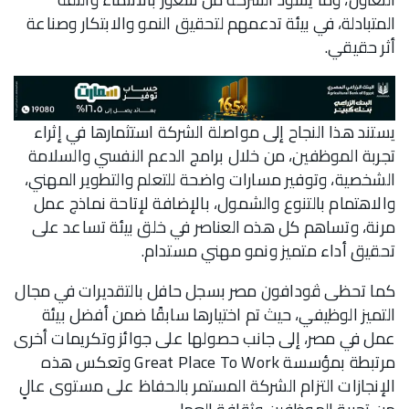
المتبادلة، في بيئة تدعمهم لتحقيق النمو والابتكار وصناعة
أثر حقيقي.
يستند هذا النجاح إلى مواصلة الشركة استثمارها في إثراء
تجربة الموظفين، من خلال برامج الدعم النفسي والسلامة
الشخصية، وتوفير مسارات واضحة للتعلم والتطوير المهني،
والاهتمام بالتنوع والشمول، بالإضافة لإتاحة نماذج عمل
مرنة، وتساهم كل هذه العناصر في خلق بيئة تساعد على
تحقيق أداء متميز ونمو مهني مستدام.
كما تحظى ڤودافون مصر بسجل حافل بالتقديرات في مجال
التميز الوظيفي، حيث تم اختيارها سابقًا ضمن أفضل بيئة
عمل في مصر، إلى جانب حصولها على جوائز وتكريمات أخرى
مرتبطة بمؤسسة Great Place To Work وتعكس هذه
الإنجازات التزام الشركة المستمر بالحفاظ على مستوى عالٍ