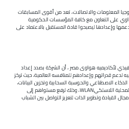
وجيا المعلومات والاتصالات، تعد من أقوى المسابقات
هواوي على التعاون مع كافة المؤسسات الحكومية
عمها وإعدادها ليصبحوا قادة المستقبل بالاعتماد على
فيذي لأكاديميه هواوى مصر ، أن الشركة بصدد إعداد
ه لدعم قدراتهم وإعدادهم للمنافسه العالمية، حيث تركز
 الذكاء الاصطناعي والحوسبة السحابية وتخزين البيانات،
والبيانات الضخمة، والأمن، وDatacom، والشبكة المحلية اللاسلكيWLAN، وذلك لرفع مستواهم إلى
جال القيادة وتطوير الذات لتعزيز التواصل بين الشباب