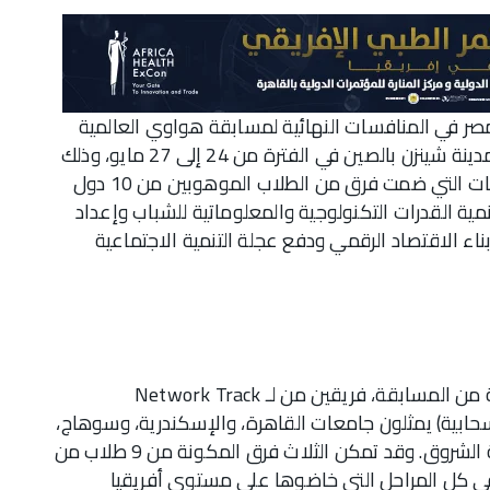
2023: تأهلت 3 فرق لتمثيل مصر في المنافسات النهائية لمسابقة هواوي العالمية
لتكنولوجيا المعلومات والاتصالات التي تقام في مدينة شينزن بالصين في الفترة من 24 إلى 27 مايو، وذلك
بعد فوزهم للمرة الرابعة على التوالي في المنافسات التي ضمت فرق من الطلاب الموهوبين من 10 دول
ة القدرات التكنولوجية والمعلوماتية للشباب وإعداد
اء الاقتصاد الرقمي ودفع عجلة التنمية الاجتماعية
وتشمل الفرق الثلاث المتأهلة إلى المرحلة النهائية من المسابقة، فريقين من لـ Network Track
ن Cloud Track (الحوسبة السحابية) يمثلون جامعات القاهرة، والإسكندرية، وسوهاج،
وأسيوط، وطنطا، والمنصورة، والزقازيق، وأكاديمية الشروق. وقد تمكن الثلاث فرق المكونة من 9 طلاب من
في كل المراحل التي خاضوها على مستوى أفريقيا