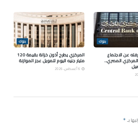
بنوك
بنوك
فته عن الاجتماع
المركزي يطرح أذون خزانة بقيمة 120
المركزي المصري..
مليار جنيه اليوم لتمويل عجز الموازنة
صيل
6 أغسطس، 2026
يها بـ
*