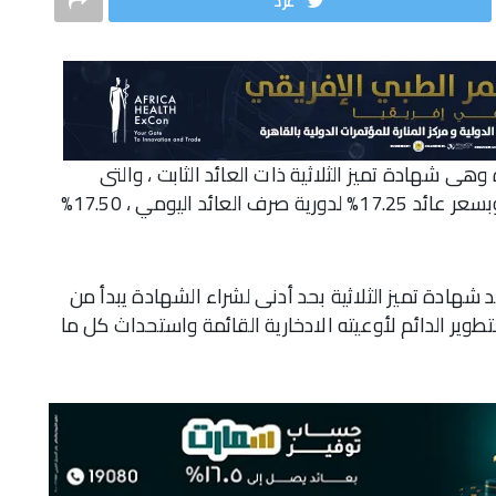
غرّد
ى شهادة تميز الثلاثية ذات العائد الثابت ، والتى
يتيحها البنك بدورتي صرف عائد يومي و شهري ، وبسعر عائد 17.25% لدورية صرف العائد اليومي ، 17.50%
شهادة تميز الثلاثية بحد أدنى لشراء الشهادة يبدأ من
تطوير الدائم لأوعيته الادخارية القائمة واستحداث كل ما