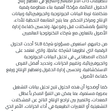
للتطبيقات ذات الأثر المباشر والسريع في تعظيم إنتاج
الحقول القائمة، مؤكدًا أهمية بناء منظومة رقمية
متكاملة تربط البيانات الجيولوجية والجيوفيزيائية وبيانات
الإنتاج ومراكز التحكم، بما يتيح المتابعة اللحظية للأداء،
والتنبؤ بالمشكلات قبل وقوعها، وتحسين كفاءة إدارة
الأصول بالتعاون مع شركاء التكنولوجيا العالميين.
من جانبهم، استعرض مسؤولو شركة SLB أحدث الحلول
الرقمية التي تطورها الشركة عالميًا، والتي تعتمد على
الذكاء الاصطناعي في تحليل البيانات الجيولوجية
والجيوفيزيائية، وتقييم الخزانات، وتحديد أفضل الفرص
الاستكشافية، وتحسين إدارة الحقول وتعظيم الإنتاج ورفع
كفاءة الأصول.
كما أوضحوا أن هذه الحلول تتيح تحليل بيانات التشغيل
بصورة مستمرة، بما يمكن من التنبؤ المبكر بأعطال
المعدات، والتمييز بين تراجع الإنتاج الناتج عن المشكلات
التشغيلية أو التغيرات الطبيعية في أداء الخزانات، الأمر الذي