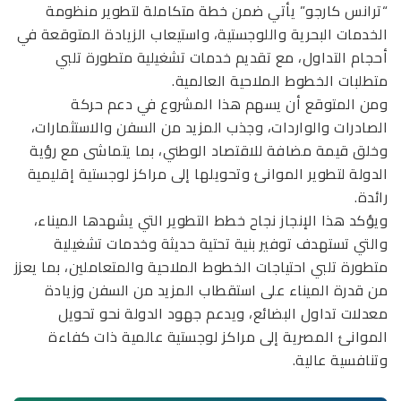
“ترانس كارجو” يأتي ضمن خطة متكاملة لتطوير منظومة
الخدمات البحرية واللوجستية، واستيعاب الزيادة المتوقعة في
أحجام التداول، مع تقديم خدمات تشغيلية متطورة تلبي
متطلبات الخطوط الملاحية العالمية.
ومن المتوقع أن يسهم هذا المشروع في دعم حركة
الصادرات والواردات، وجذب المزيد من السفن والاستثمارات،
وخلق قيمة مضافة للاقتصاد الوطني، بما يتماشى مع رؤية
الدولة لتطوير الموانئ وتحويلها إلى مراكز لوجستية إقليمية
رائدة.
ويؤكد هذا الإنجاز نجاح خطط التطوير التي يشهدها الميناء،
والتي تستهدف توفير بنية تحتية حديثة وخدمات تشغيلية
متطورة تلبي احتياجات الخطوط الملاحية والمتعاملين، بما يعزز
من قدرة الميناء على استقطاب المزيد من السفن وزيادة
معدلات تداول البضائع، ويدعم جهود الدولة نحو تحويل
الموانئ المصرية إلى مراكز لوجستية عالمية ذات كفاءة
وتنافسية عالية.