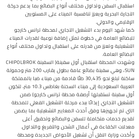
استقبال السفن وتداول مختلف أنواع البضائع بما يدعم حركة
التجارة البحرية ويعزز تنافسية الميناء على المستويين
الإقليمي والدولي.
كما شهد اليوم بدء التشغيل التجاري لمحطة ترانس كارجو
للبضائع العامة في خطوة تمثل إضافة نوعية لقدرات الميناء
التشغيلية وتعزز من قدرته على استقبال وتداول مختلف أنواع
البضائع العامة.
وشهدت المحطة استقبال أول سفينة( السفينة CHIPOLBROK
SUN، وهي سفينة بضائع عامة بطول يقارب 200 متر وحمولة
ساكنة تبلغ نحو 30,435 طنًا قادمة من ميناء ضبا بالمملكة
العربية السعودية إلى ميناء السخنة بغاطس 10.3 متر، لتكون
أول سفينة تستقبلها أرصفة محطة ترانس كارجو) ضمن
التشغيل التجاري إيذانًا ببدء مرحلة التشغيل الفعلي للمحطة
التي تم تجهيزها وفق أحدث المعايير التشغيلية بما يضمن
تقديم خدمات متكاملة للسفن والبضائع وتحقيق أعلى
معدلات الكفاءة في أعمال الشحن والتفريغ والتداول.
وأكدت وزارة النقل أن تشغيل الأحواض الجديدة ومحطة