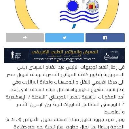
في إطار تنفيذ توجيهات الرئيس عبد الفتاح السيسي رئيس
الجمهورية بتطوير كافة الموانئ المصرية بهدف تحويل مصر
الى مركز اقليمي للنقل واللوجستيات وتجارة الترانزيت وفي
إطار تنفيذ مشروع تطوير واستكمال ميناء السخنة الذي يُعد
أحد المكونات الرئيسية للممر اللوجستي “السخنة / الإسكندرية
“، اللوجستي المتكامل للحاويات للربط بين البحرين الأحمر
والمتوسط
وفي ضوء جهود تطوير ميناء السخنة دخول الأحواض (3، 5، 6)
الخدمة رسميًا بما يمثل خطوة استراتيجية نحو رفع كفاءة