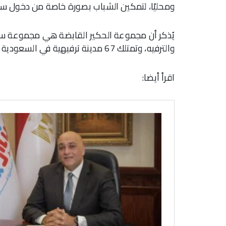
ومحليًا، لتمكين الشباب بصورة خاصة من دخول سوق
والترفيه، وتمتلك 67 مدينة ترفيهية في السعودية والإمارات والهند ومصر.
اقرأ أيضا: