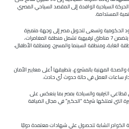
ات الحركة السياحية الوافدة إلى المقصد السياحي المصري
جهود الحكومية وتسعى لتحويل مصر إلى وجهة متميزة
وجاذبة للسياحة من جميع أنحاء العالم، فالمشروع يتضمن 7 مناطق ترفيهية تشمل منطقة المغامرات،
قة الغابة، ومنطقة السينما والمسرح، ومنطقة الأطفال،
ة والصحة المهنية بالمشروع، بتطبيقها أعلى معايير الأمان
دار ساعات العمل في حالة حدوث أي حادث.
ي قطاعي الترفيه والسياحة بمصر بما ينعكس على
رة التي تمتلكها شركة “الحكير” في مجال الضيافة
ية الكوادر الشابة للحصول علي شهادات معتمدة دوليًا