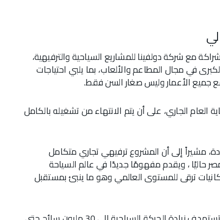
لي
شراكة مع شركة دولفينا للمشاريع السياحية والترفيهية،
الكبرى في مجال المطاعم والألعاب، بما يلبي احتياجات
 مع جميع الأعمار وليس صغار السن فقط.
 المستهدف تشغيل تانزا بنسبة 80% بنهاية العام الجاري، على أن يتم الانتهاء من تشغيله بالكامل
ة، مشيراً إلى أن المشروع ترفيهي تجاري متكامل
 حاليًا ، ويقدم مفهومًا جديدًا في عالم السياحة
مكانيات ترقى للمستوى العالمي وهو ما ينبئ بمستقبل
أشار إلى أن الاستراتيجية الوطنية للتنمية السياحية تستهدف زيادة الحركة السياحية إلى 30 مليون سائح حتى