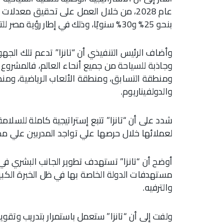
عام 2028، من خلال العمل على تحقيق معدل
بنحو 25% و30% سنويًا، وذلك في إطار رؤية مصر للتنمية المستدامة.
وأضاف الرئيس التنفيذي أن “تانزا” تدعم تلك ال
ومنطقة التسابق، ومنطقة الألعاب الرياضية، ومنط
والدولفيناريوم.
شدد على أن “تانزا” تتبع إستراتيجية كاملة للسلام
لعملائها خلال حرصها علي تواجد المدربين علي م
أوضح أن “تانزا” تستهدف تطوير الجانب البشري ف
مستهدفات الدولة الخاصة بها في ظل الخبرة الكبي
والترفيه.
ولفت إلى أن “تانزا” ستعمل باستمرار بتدريب وتقو