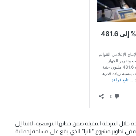
 خلال المرحلة المقبلة ضمن خطتها التوسعية، لافتا إلى
ثمارات إجمالية بقيمة 1.1 مليار جنيه في تطوير مشروع “تانزا” الذي يقع على مساحة إجمالية