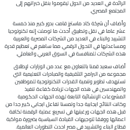
الرائدة في العديد من الدول ليقوموا بنقل خبراتهم إلى
المجتمع المصري.
وأضاف أن شركة كاد ماسترز قامت بدور كبير منذ خمسة
عشر عاما في نقل وتطبيق أحدث ما توصلت إلىه تكنولوجيا
التشييد والبناء في العديد من الشركات المصرية والعربية
ومساعدتها في التحول الرقمي مما ساهم في تعظيم قدرة
هذه الشركات للمنافسة في السوق العربي والعاملي.
أضاف سعيد قمنا بالتعاون مع عدد من الوزارات لإطلاق
مجموعه من البرامج التثقيفية والمبادرات التعليمية التي
تستهدف تطوير وتنمية القدرات التكنولوجية للموظفين
والمهندسين في هذه الجهات لزيادة كفاءة تنفيذ
المشروعات الإنشائية التابعة لهذه الجهات الحكومية
وكانت النتائج ايجابية جدا ولمسنا تفاعل ايجابي كبير جدا من
قبل هذه الجهات ورغبتها في تسريع عملية الرقمنة لكافة
اعمالها ووفقا لتوجيهات القيادة السياسية بضرورة مواكبة
قطاع البناء والتشييد في مصر احدث التطورات العالمية.