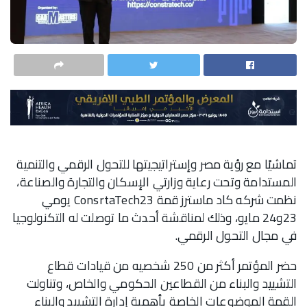
تماشيًا مع رؤية مصر وإستراتيجيتها للتحول الرقمي والتنمية
المستدامة وتحت رعاية وزارتي الإسكان والتجارة والصناعة،
نظمت شركه كاد ماسترز قمة ConsrtaTech23 يومي
23و24 مايو، وذلك لمناقشة أحدث ما توصلت له التكنولوجيا
في مجال التحول الرقمي.
حضر المؤتمر أكثر من 250 شخصيه من قيادات قطاع
التشييد والبناء من القطاعين الحكومي والخاص، وتناولت
القمة الموضوعات الخاصة بأهمية إدارة التشييد والبناء