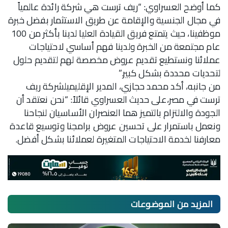
كما أوضح العسراوي: “ريف ترست هي شركة رائدة عالمياً
في مجال الجنسية والإقامة عن طريق الاستثمار بفضل خبرة
موظفينا، حيث يتمتع فريق القيادة العليا لدينا بأكثر من 100
عام مجتمعة من الخبرة ولدينا فهم أساسي لاحتياجات
عملائنا ونستطيع تقديم عروض مخصصة لهم لتقديم حلول
لتحديات محددة بشكل كبير.”
من جانبه، أكد محمد حجازي، المدير الإقليميلشركة ريف
ترست في مصر،على حديث العسراوي قائلاً: “نحن نعتقد أن
الجودة والالتزام بالتميز هما العنصران الأساسيان لنجاحنا
ونعمل باستمرار على تحسين عروض برامجنا وتوسيع قاعدة
معارفنا لخدمة الاحتياجات المتغيرة لعملائنا بشكل أفضل.
المزيد من
الموضوعات