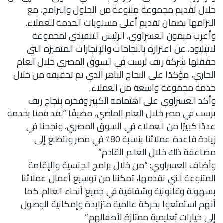
خلال تقديم مجموعة متنوعة من الحلول والبرامج، مع
التزامها بضمان تقديم أعلى مستويات الخدمة للعملاء.
وأعرب ميمون العسراوي، الرئيس التنفيذي لمجموعة
لاتيتيود، عن اعتزازه بالنجاحات والإنجازات المتميزة التي
حققتها شركة ريف ترست في السوق المصري خلال العام
الجاري، مؤكدًا على النجاح الباهر الذي تم تحقيقه من خلال
خدمة مجموعة واسعة من العملاء.
وأكد العسراوي على اهتمامه الكبير وفخره بنجاح ريف
ترست في مصر خلال العام الماضي، مضيفًا “لقد قمنا بخدمة
عددًا كبيرًا من العملاء في السوق المصري، ونجحنا في
زيادة قاعدة عملائنا بنسبة 80٪ في مصر ونتطلع إلى
مضاعفة ذلك خلال العالم القادم.”
وأضاف العسراوي: “من خلال برامج الجنسية والإقامة
المتنوعة التي نقدمها، تمكننا من توسيع أعمال عملائنا
بسهولة وقانونية وشفافية في جميع أنحاء العالم. كما
أنهم استمتعوا بحركة عالمية متزايدة وإمكانية الوصول
إلى خيارات تعليمية ممتازة لأطفالهم.”