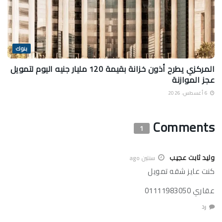
بنوك
المركزي يطرح أذون خزانة بقيمة 120 مليار جنيه اليوم لتمويل
عجز الموازنة
6 أغسطس، 2026
Comments
1
وليد ثابت عجيب
سنتين ago
كنت عايز شقه تمويل
عقاري 01111983050
رد