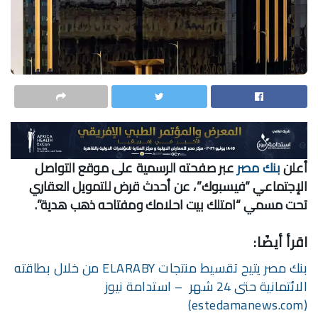
أعلن
بنك مصر
عبر صفحته الرسمية على موقع التواصل
الإجتماعي “فيسبوك”، عن أحدث قرض للتمويل العقاري
تحت مسمي “امتلك بيت احلامك ومفتاحه ذهب هدية”.
اقرأ أيضًا:
بنك مصر يتيح تقسيط منتجات ELARABY من خلال بطاقته
الائتمانية حتى 24 شهر – استدامة نيوز
(estedamanews.com)