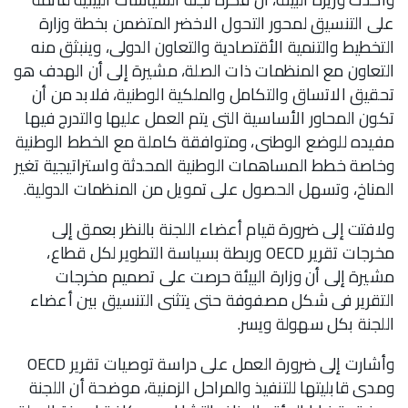
على التنسيق لمحور التحول الاخضر المتضمن بخطة وزارة
التخطيط والتنمية الأقتصادية والتعاون الدولى، وينبثق منه
التعاون مع المنظمات ذات الصلة، مشيرة إلى أن الهدف هو
تحقيق الاتساق والتكامل والملكية الوطنية، فلابد من أن
تكون المحاور الأساسية التى يتم العمل عليها والتدرج فيها
مفيده للوضع الوطنى، ومتوافقة كاملة مع الخطط الوطنية
وخاصة خطط المساهمات الوطنية المحدثة واستراتيجية تغير
المناخ، وتسهل الحصول على تمويل من المنظمات الدولية.
ولافتت إلى ضرورة قيام أعضاء اللجنة بالنظر بعمق إلى
مخرجات تقرير OECD وربطة بسياسة التطوير لكل قطاع،
مشيرة إلى أن وزارة البيئة حرصت على تصميم مخرجات
التقرير فى شكل مصفوفة حتى يتثنى التنسيق بين أعضاء
اللجنة بكل سهولة ويسر.
وأشارت إلى ضرورة العمل على دراسة توصيات تقرير OECD
ومدى قابليتها للتنفيذ والمراحل الزمنية، موضحة أن اللجنة