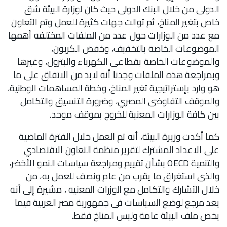
الدولى من خلال البنك الدولى حيث كان لوزارة البيئة شق
خاص بتغير المناخ، ثم توالت جهات كثيرة للعمل وتم التعاون
مع عدد من الوزارات حول عدد من الملفات المختلفه أهمها
الموضوعات الخاصة بالتخفيف، وخفض الكربون،
والموضوعات الخاصة بقطاعى الكهرباء والبترول، وغيرها
وبمراجعة هذه الملفات وجدنا أنه لابد من الاتفاق على ما
هو وارد بإستراتيجية تغير المناخ، وخطة المساهمات الوطنية،
والموقف التفاوضى المصري، وضرورة التنسيق والتكامل
بين كافة الوزارات المعنية للخروج بموقف موحد.
كما أكدت وزيرة البيئة، أنه تم العمل خلال الفترة الماضية
على الاعداد المشترك لتقرير منظمة التعاون الاقتصادي
والتنمية OECD بشأن تقييم ومراجعة سياسات النمو الأخضر،
والذى استغراق ما يقرب من عام ونصف للعمل به، من
خلال التشارك والتكامل مع الوزرات المعنيه ، مشيرة إلى أنه
يعد مرجع لوضع السياسات فى جمهورية مصر العربية فيما
يخص ملف البيئة عامة وليس المناخ فقط.