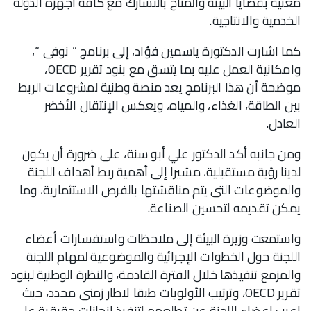
معنية بقضايا البيئة والمناخ بالتشارك مع كافة اجهزة الدولة
الخدمية والانتاجية.
كما اشارت الدكتورة ياسمين فؤاد، إلى برنامج ” نوفى “،
وامكانية العمل عليه بما يتسق مع بنود تقرير OECD،
موضحة أن هذا البرنامج يعد منصة وطنية لمشروعات الربط
بين الطاقة، الغذاء، والمياه، ويعكس الإنتقال الأخضر
العادل.
ومن جانبه أكد الدكتور علي أبو سنة، على ضرورة أن يكون
لدينا رؤية مستقبلية، مشيرا إلى أهمية ربط أهداف اللجنة
والموضوعات التى يتم مناقشتها بالفرص الاستثمارية، وما
يمكن تقديمه لتحسين الصناعة.
واستمعت وزيرة البيئة إلى ملاحظات واستفسارات أعضاء
اللجنة حول الخطوات الإجرائية والموضوعية لمهام اللجنة
والمزمع تنفيذها خلال الفترة القادمة، والنظرة الوطنية لبنود
تقرير OECD، وترتيب الأولويات طبقا لاطار زمنى محدد، حيث
اعرب اعضاء اللجنة عن تطلعهم لتنفيذ انجازات حقيقية على