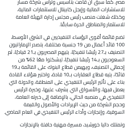
مصر، كما سبق أن قامت بتأسيس وترأس شركة مسار
للاستشارات المالية وإيجل كابيتال للاستثمارات المالية،
وكذلك شغلت منصب رئيس مجلس إدارة الهيئة العامة
للاستثمار والمناطق الحرة سابقًا.
تضم قائمة أقوى الرؤساء التنفيذيين في الشرق الأوسط،
100 قائد أعمال من 19 جنسية مختلفة، يتصدر الإماراتيون
التصنيف بـ27 رئيسًا تنفيذيًا، يليهم المصريون بـ21 قياديًا، ثم
السعوديون بـ14 رئيسًا تنفيذيًا، ليشكلوا معًا 62% من
إجمالي التصنيف، ويهيمن قطاع البنوك على القائمة بـ19
قائدًا، يليه قطاع العقارات بـ10 قادة، واختير هؤلاء القادة
بناء على تأثير الرئيس التنفيذي على المنطقة، والدولة التي
يعمل فيها، والأسواق التي يشرف عليها، وخبرة الرئيس
التنفيذي في منصبه الحالي، بالإضافة إلى خبرته العامة،
وحجم الشركة من حيث الإيرادات والأصول والقيمة
السوقية، وإنجازات وأداء الرئيس التنفيذي في العام الماضي.
وتمتلك داليا خورشيد، مسيرة مهنية حافلة بالإنجازات