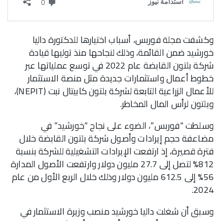
وكشفت مجلة فوربس، أسباب اختيارها للدكتورة داليا
خورشيد ضمن القائمة، وذلك لنجاحها منذ توليها قيادة
شركة بلتون القابضة عام 2022 في توسع عملياتها عبر
خطوط أعمال واستثمارات جديدة مثل منصة الاستثمار
للأعمال الزراعية التابعة لشركة بلتون كابيتال نبت (NEPIT)،
وبلتون لرأس المال المخاطر.
وسلطت “فوربس”، الضوء على نجاح “خورشيد” في
مضاعفة حجم إيرادات وأصول شركة بلتون القابضة خلال
فترة قصيرة، إذ ارتفعت الإيرادات التشغيلية للشركة بنسبة
812% لتصل إلى 27.7 مليون دولار وارتفعت الأصول المدارة
56% إلى 612.5 مليون دولار وذلك خلال الربع الأول من عام
2024.
وسبق أن شغلت داليا خورشيد منصب وزيرة الاستثمار في