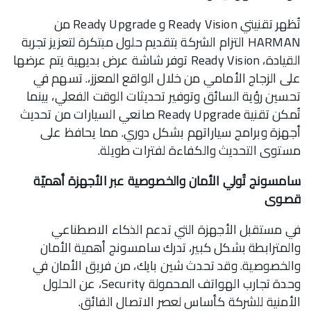
تُظهر تقنيتي Ready Vision و Ready Upgrade من
HARMAN التزام الشركة بتقديم حلول مبتكرة لتعزيز تجربة
القيادة، Ready Vision توفر شاشة عرض بديهية يتم عرضها
على الزجاج الأمامي من خلال الواقع المعزز،. تسهم في
تحسين رؤية السائق وتوفير تحديثات الوقت الفعلي، بينما
تُمكن تقنية Ready Upgrade صانعي السيارات من تحديث
أجهزة وبرامج سياراتهم بشكل دوري. مما يحافظ على
مستوى التحديث والكفاءة لفترات طويلة.
سامسونج تُولي الأمان والخصوصية عبر الأجهزة أهميّة
قصوى
في مستقبل الأجهزة التي تدعم الذكاء الاصطناعي
والمترابطة بشكل كبير، تدرك سامسونج أهمية الأمان
والخصوصية. وقد تحدث شين بايك، من فريق الأمان في
وحدة تجارب الهواتف المحمولة Security، عن الحلول
الأمنية للشركة كأساس لعصر الاتصال الفائق.