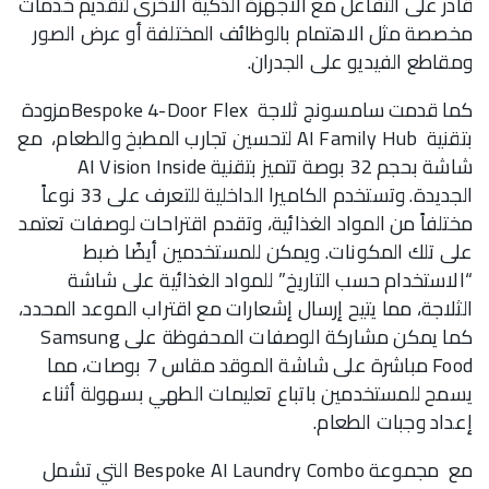
قادر على التفاعل مع الأجهزة الذكية الأخرى لتقديم خدمات
مخصصة مثل الاهتمام بالوظائف المختلفة أو عرض الصور
ومقاطع الفيديو على الجدران.
كما قدمت سامسونج ثلاجة Bespoke 4-Door Flexمزودة
بتقنية AI Family Hub لتحسين تجارب المطبخ والطعام، مع
شاشة بحجم 32 بوصة تتميز بتقنية AI Vision Inside
الجديدة. وتستخدم الكاميرا الداخلية للتعرف على 33 نوعاً
مختلفاً من المواد الغذائية، وتقدم اقتراحات لوصفات تعتمد
على تلك المكونات. ويمكن للمستخدمين أيضًا ضبط
“الاستخدام حسب التاريخ” للمواد الغذائية على شاشة
الثلاجة، مما يتيح إرسال إشعارات مع اقتراب الموعد المحدد،
كما يمكن مشاركة الوصفات المحفوظة على Samsung
Food مباشرة على شاشة الموقد مقاس 7 بوصات، مما
يسمح للمستخدمين باتباع تعليمات الطهي بسهولة أثناء
إعداد وجبات الطعام.
مع مجموعة Bespoke AI Laundry Combo التي تشمل