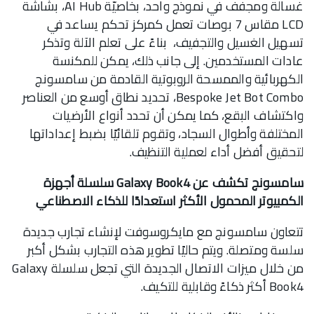
غسالة ومجفف في نموذج واحد، بخاصيّة AI Hub، بشاشة
LCD مقاس 7 بوصات تعمل كمركز تحكم يساعد في
تسهيل الغسيل والتجفيف، بناءً على تعلم الآلة وتذكر
عادات المستخدمين. إلى جانب ذلك، يمكن للمكنسة
الكهربائية والممسحة الروبوتية القادمة من سامسونج
Bespoke Jet Bot Combo، تحديد نطاق أوسع من العناصر
واكتشاف البقع، كما يمكن أن تحدد أنواع الأرضيات
المختلفة وأطوال السجاد، وتقوم تلقائيًا بضبط إعداداتها
لتحقيق أفضل أداء لعملية التنظيف.
سامسونج تكشف عن Galaxy Book4 سلسلة أجهزة
الكمبيوتر المحمول الأكثر استعدادًا للذكاء الاصطناعي
تتعاون سامسونج مع مايكروسوفت لإنشاء تجارب جديدة
سلسة ومتصلة. ويتم حاليًا تطوير هذه التجارب بشكل أكبر
من خلال ميزات الاتصال الجديدة التي تجعل سلسلة Galaxy
Book4 أكثر ذكاءً وقابلية للتكيف.