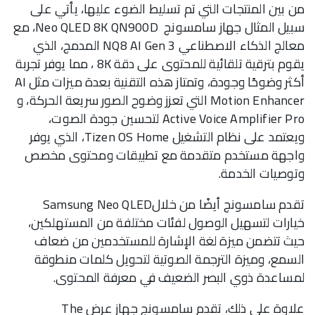
من بين المنتجات التي تم تسليط الضوء عليها، يأتي على
سبيل المثال جهاز سامسونج Neo QLED 8K QN900D، مع
معالج الذكاء الاصطناعي NQ8 AI Gen 3 المدمج، الذي
يقوم بترقية تلقائية للمحتوى على دقة 8K ، مما يوفر تجربة
أكثر وضوحًا وجودة، وتمتاز هذه التقنية بعدة ميزات مثل AI
Motion Enhancer التي تعزز وضوح الصور سريعة الحركة، و
Active Voice Amplifier Pro لتحسين جودة الصوت،
ويعتمد على نظام التشغيل Tizen OS Home، الذي يوفر
واجهة مستخدم متقدمة مع تطبيقات ومحتوى مخصص
وتوصيات الخدمة.
تقدم سامسونج أيضًا من خلالSamsung Neo QLED
خيارات لتسهيل الوصول لفئات مختلفة من المستهلكين،
حيث تتضمن ميزة لغة الإشارة للمستخدمين من ضعاف
السمع، وميزة الترجمة الصوتية لتحويل كلمات منطوقة
لمساعدة ذوي البصر الضعيف في معرفة المحتوى.
علاوة على ذلك، تقدم سامسونج جهاز عرض The