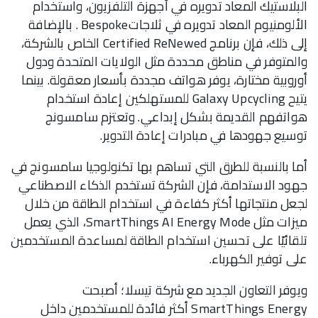
البلاستيك المعاد تدويره في أجهزة التلفزيون، واستخدام
الألومنيوم المعاد تدويره في ثلاجاتBespoke . بالإضافة
إلى ذلك، فإن برنامج Certified ReNewed الخاص بالشركة،
والمتوفر في مناطق محددة مثل الولايات المتحدة ودول
أوروبية مختارة، يوفر هواتف مجددة بأسعار معقولة. بينما
يتيح Galaxy Upcycling للمستهلكين إعادة استخدام
هواتفهم القديمة بشكل إبداعي. وتعتزم سامسونج
توسيع جهودها في مبادرات إعادة التدوير.
أما بالنسبة للطرق التي تساهم بها تكنولوجيا سامسونج في
جهود الاستدامة، فإن الشركة تستخدم الذكاء الاصطناعي
لجعل منتجاتها أكثر كفاءة في استخدام الطاقة من خلال
ميزات مثل SmartThings AI Energy Mode، الذي يعمل
تلقائيًا على تحسين استخدام الطاقة لمساعدة المستخدمين
على توفير الكهرباء.
ويوفر التعاون الجديد مع شركة تيسلا؛ أصبحت
SmartThings Energy أكثر فائدة للمستخدمين داخل