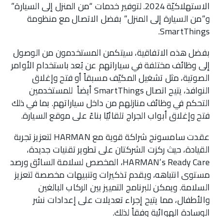
الاستهلاكيّة 2024. لتوفير خدمات “من المنزل إلى السيارة”
و”من السيارة إلى المنزل” بفضل الاتصال مع منظومة
SmartThings.
بفضل هذه الاتفاقية، سيتكمن المستخدمون من الوصول
إلى وظائف مختلفة في سياراتهم عن بُعد باستخدام الأوامر
الصوتية، مثل تشغيل المكيّف مسبقاً أو فتح وإغلاق
النوافذ، يتيح اتصال SmartThings أيضاً للمستخدمين
التحكم في وظائف منازلهم من داخل سياراتهم. بما في ذلك
فتح وإغلاق أبواب الجراج تلقائيًا بناءً على موقع السيارة.
عقدت سامسونج شراكة قوية مع HARMAN لتعزيز تجربة
القيادة، حيث ركزت الشركتان على تطوير تقنيات جديدة،
HARMAN’s Ready Care، المخصص لسلامة السائق ورصد
مستوى انتباهه، ويقدم تذكيرات وتنبيهات مخصصة لتعزيز
السلامة. ويمكن للبرنامج التمييز بين الركاب البالغين
والأطفال، مما يتيح إجراء تعديلات على إعدادات نشر
الوسادة الهوائية وفقاً لذلك.