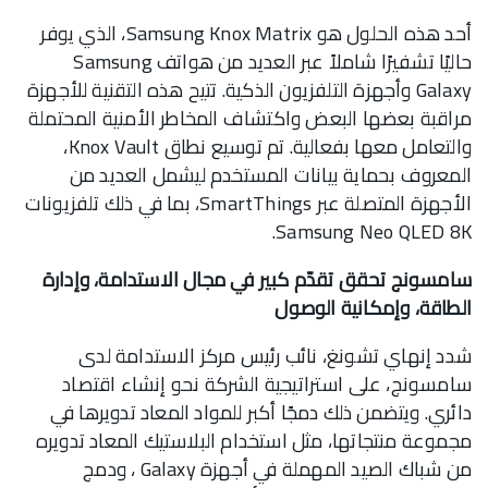
أحد هذه الحلول هو Samsung Knox Matrix، الذي يوفر
حاليًا تشفيرًا شاملاً عبر العديد من هواتف Samsung
Galaxy وأجهزة التلفزيون الذكية. تتيح هذه التقنية للأجهزة
مراقبة بعضها البعض واكتشاف المخاطر الأمنية المحتملة
والتعامل معها بفعالية. تم توسيع نطاق Knox Vault،
المعروف بحماية بيانات المستخدم ليشمل العديد من
الأجهزة المتصلة عبر SmartThings، بما في ذلك تلفزيونات
Samsung Neo QLED 8K.
سامسونج تحقق تقدّم كبير في مجال الاستدامة، وإدارة
الطاقة، وإمكانية الوصول
شدد إنهاي تشونغ، نائب رئيس مركز الاستدامة لدى
سامسونج، على استراتيجية الشركة نحو إنشاء اقتصاد
دائري. ويتضمن ذلك دمجًا أكبر للمواد المعاد تدويرها في
مجموعة منتجاتها، مثل استخدام البلاستيك المعاد تدويره
من شباك الصيد المهملة في أجهزة Galaxy ، ودمج