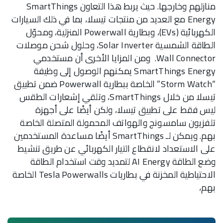
منازلهم وخارجها. حيث يربط هذا التعاون SmartThings
Energy مع العديد من منتجات تيسلا، بما في ذلك السيارات
الكهربائية (EVs)، وبطارية Powerwall المنزلية، ومحوّل
الطاقة الشمسية Solar Inverter، وحلول شحن موصلات
Wall Connector. ومن المزايا الأخرى أن مستخدمي
SmartThings Energy يمكنهم الوصول إلى وظيفة
“Storm Watch” الخاصة ببطارية Powerwall ضمن تطبيق
تيسلا من خلال SmartThings، وتلقي إشعارات الطقس
ليس فقط على تطبيق تيسلا، ولكن أيضًا على أجهزة
تلفزيون سامسونج والهواتف المحمولة المتصلة الخاصة
بهم. ويمكن لـ SmartThings أيضًا مساعدة المستخدمين
على الاستعداد لانقطاع التيار الكهربائي عن طريق تنشيط
وضع الطاقة AI Energy لتمديد وقت استخدام الطاقة
الاحتياطية المخزنة في بطاريات Tesla Powerwalls الخاصة
بهم،