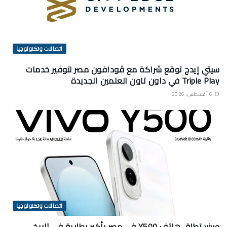
اتصالات وتكنولوجيا
سيتي إيدج توقع شراكة مع ڤودافون مصر لتوفير خدمات
Triple Play في داون تاون العلمين الجديدة
6 أغسطس، 2026
اتصالات وتكنولوجيا
vivo تطلق هاتف Y500 في مصر بأكبر بطارية في تاريخ