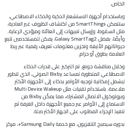
الخاص.
وباستخدام أجهزة الاستشعار الذكية والذكاء الاصطناعي،
ستتمكن SmartThings من اكتشاف الظروف غير العادية،
مثل السقوط، وإرسال تنبيهات إلى العائلة ومزوّدي الرعاية.
وأيضًا، بفضل Galaxy SmartTag2، يمكن للمستخدمين تتبع
حيواناتهم الأليفة وتخزين معلومات تعريف رقمية عبر ربط
العلامة بطوق أو حزام.
وخلال مناقشة جونغ، تم التركيز على قدرات الذكاء
الاصطناعي المتطورة لمساعد Bixby الصوتي، الذي تتطور
ليشمل إمكانية توجيه الأوامر بذكاء إلى الأجهزة الأكثر
ملاءمة، باستخدام تقنيات مثل Multi Device Wakeup
وبروتوكول الاتصال المشترك، مما يمكّن Bixby من
الاستماع إلى الأوامر عبر جميع الأجهزة داخل الغرفة ثم
تنفيذ الإجراء المطلوب على الجهاز الأكثر صلة.
بدوره سيصبح التلفزيون، مع خدمة Samsung Daily+، مركز