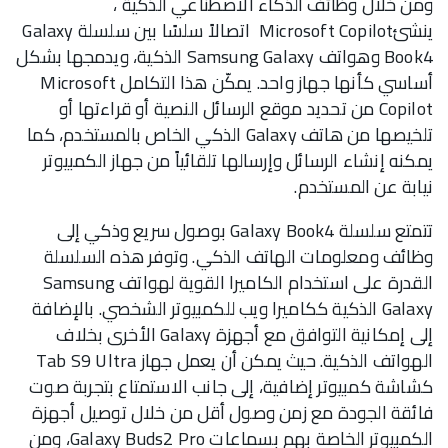
ومن خلال وظائف الذكاء الاصطناعي الذكية ،
ينشئMicrosoft Copilot اتصالاً سلسًا بين سلسلة Galaxy
Book4 وهواتف Samsung Galaxy الذكية، ويدمجها بشكل
أساسي كأنها جهاز واحد. يمكّن هذا التكامل Microsoft
Copilot من تحديد موقع الرسائل النصية أو قراءتها أو
تلخيصها من هاتف Galaxy الذكي الخاص بالمستخدم، كما
يمكنه إنشاء الرسائل وإرسالها تلقائياً من جهاز الكمبيوتر
نيابة عن المستخدم.
تتمتع سلسلة Galaxy Book4 بوصول سريع وذكي إلى
وظائف ومعلومات الهاتف الذكي. وتوفر هذه السلسلة
القدرة على استخدام الكاميرا القوية لهواتف Samsung
Galaxy الذكية ككاميرا ويب للكمبيوتر الشخصي. بالإضافة
إلى إمكانية التوافق مع أجهزة Galaxy الأخرى بخلاف
الهواتف الذكية. حيث يمكن أن يعمل جهاز Tab S9 Ultra
كشاشة كمبيوتر إضافية، إلى جانب الاستمتاع بتجربة صوت
فائقة الجودة مع زمن وصول أقل من خلال توصيل أجهزة
الكمبيوتر الخاصة بهم بسماعات Galaxy Buds2 Pro، ومن